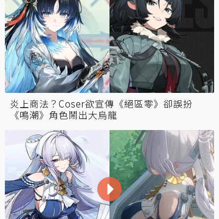
炎上商法？Coser欲宣傳《絕區零》卻誤扮
《鳴潮》角色鬧出大烏龍