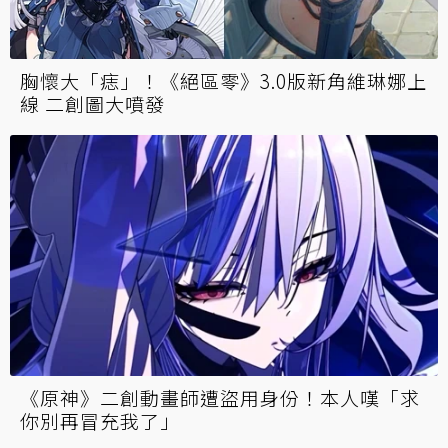
胸懷大「痣」！《絕區零》3.0版新角維琳娜上
線 二創圖大噴發
《原神》二創動畫師遭盜用身份！本人嘆「求
你別再冒充我了」