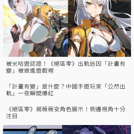
被米哈遊認證！《絕區零》出軌迷因「計畫有
變」被做進遊戲裡