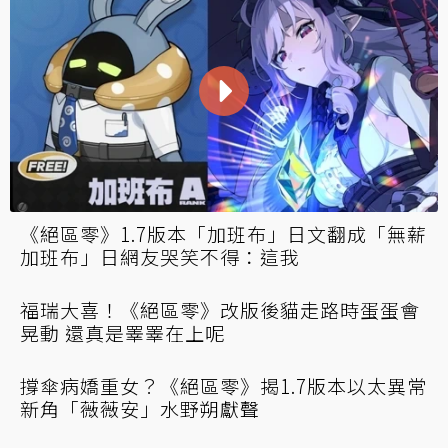
「計畫有變」是什麼？中國手遊玩家「公然出
軌」一夜瞬間爆紅
《絕區零》揭薇薇安角色展示！側邊視角十分
注目