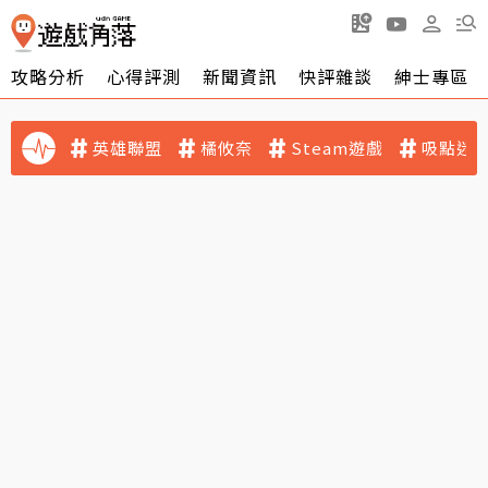
攻略分析
心得評測
新聞資訊
快評雜談
紳士專區
英雄聯盟
橘攸奈
Steam遊戲
吸點迷