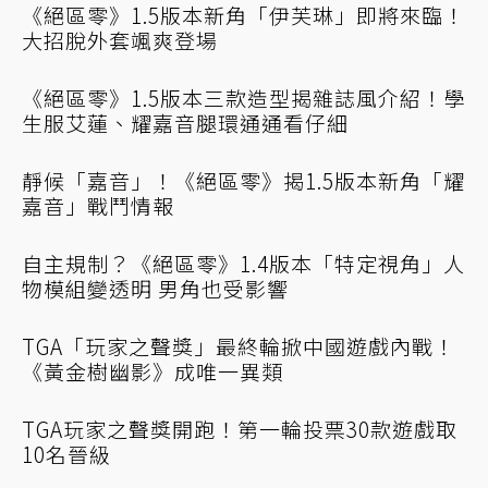
《絕區零》1.7版本「加班布」日文翻成「無薪
加班布」日網友哭笑不得：這我
福瑞大喜！《絕區零》改版後貓走路時蛋蛋會
晃動 還真是睪睪在上呢