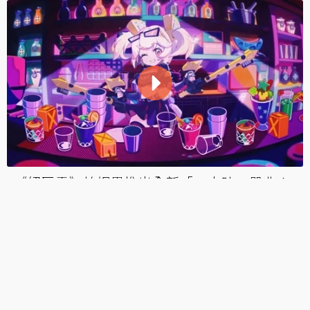
撐傘病嬌重女？《絕區零》揭1.7版本以太異常
新角「薇薇安」水野朔獻聲