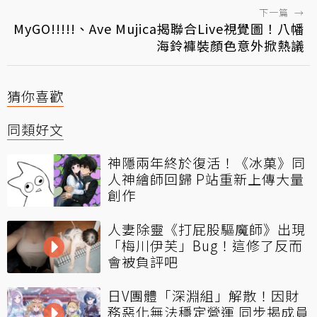
下一篇
→
MyGO!!!!!、Ave Mujica揭聯合Live視覺圖！八幡
海鈴褲裝顏色意外掀熱議
猜你喜歡
同類好文
神隱兩年終於復活！《冰菓》同
人神繪師回歸 P站重新上傳大量
創作
人妻除靈《打屁股驅魔師》出現
「梅川伊芙」Bug！這修了反而
會被負評吧
日V團體「深淵組」解散！因財
務惡化無法穩定營運 同步揭成員