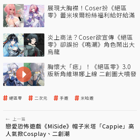
展現大胸襟！Coser扮《絕區
零》蕾米埃爾粉絲福利給好給滿
炎上商法？Coser欲宣傳《絕區
零》卻誤扮《鳴潮》角色鬧出大
烏龍
胸懷大「痣」！《絕區零》3.0
版新角維琳娜上線 二創圖大噴發
絕區零
二次元
手遊
米哈遊
←
上一篇
戀愛恐怖遊戲《MiSide》帽子米塔「Cappie」高
人氣掀Cosplay、二創潮