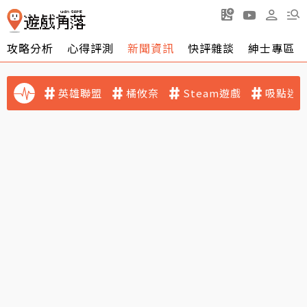
攻略分析
心得評測
新聞資訊
快評雜談
紳士專區
英雄聯盟
橘攸奈
Steam遊戲
吸點迷