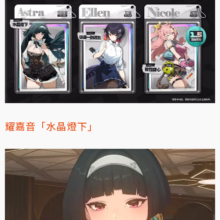
耀嘉音「水晶燈下」