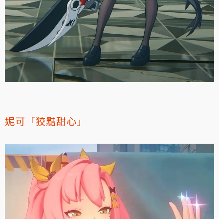
妮可「狡黠甜心」