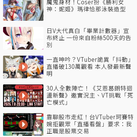
魔鬼身材！Coser扮《勝利女
神：妮姬》瑪律恰那泳裝造型
日V大代真白「畢業計數器」宣
布終止 一份來自粉絲500天的告
別
一直呻吟？VTuber詭異「抖動」
直播破130萬觀看 本人發最新聲
明
30人全數陣亡！《艾恩葛朗特迴
盪新聲》邀實況主、VT挑戰「死
亡模式」
靠聊股市走紅！台VTuber珂賽特
婉拒觀眾「直播看盤」要求：我
正職是股票交易