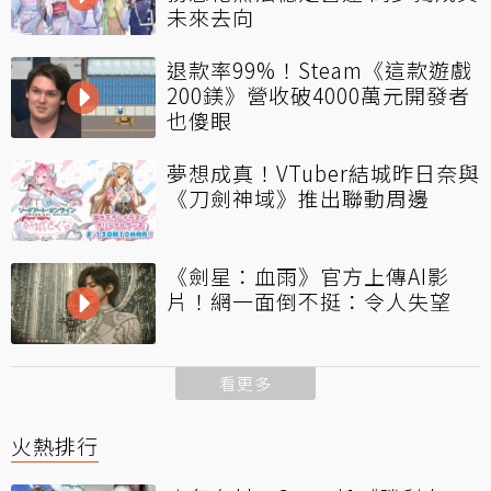
未來去向
退款率99%！Steam《這款遊戲
200鎂》營收破4000萬元開發者
也傻眼
夢想成真！VTuber結城昨日奈與
《刀劍神域》推出聯動周邊
《劍星：血雨》官方上傳AI影
片！網一面倒不挺：令人失望
看更多
火熱排行