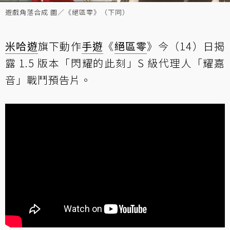
遊戲角落合成 圖／《絕區零》（下同）
米哈遊
旗下動作
手遊
《
絕區零
》今（14）日揭
露 1.5 版本「閃耀的此刻」S 級代理人「耀嘉
音」戰鬥預告片。