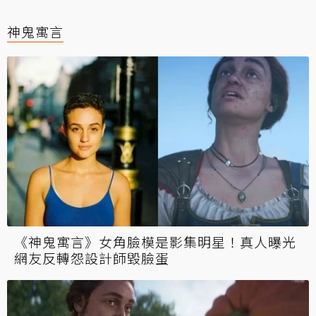
神鬼寓言
《神鬼寓言》女角臉模是影集明星！真人曝光
網友反轉怨設計師毀臉蛋