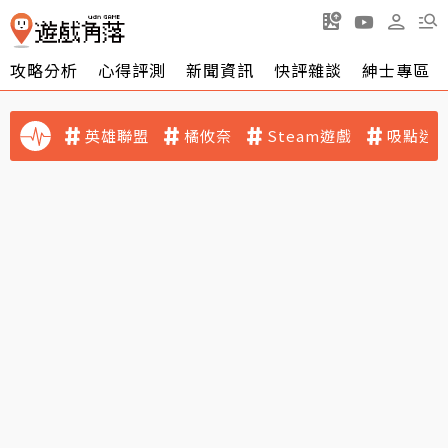
攻略分析
心得評測
新聞資訊
快評雜談
紳士專區
英雄聯盟
橘攸奈
Steam遊戲
吸點迷