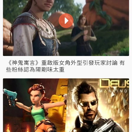
《神鬼寓言》重啟版女角外型引發玩家討論 有
些粉絲認為陽剛味太重