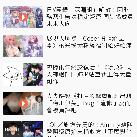
日V團體「深淵組」解散！因財
務惡化無法穩定營運 同步揭成員
未來去向
展現大胸襟！Coser扮《絕區
零》蕾米埃爾粉絲福利給好給滿
神隱兩年終於復活！《冰菓》同
人神繪師回歸 P站重新上傳大量
創作
人妻除靈《打屁股驅魔師》出現
「梅川伊芙」Bug！這修了反而
會被負評吧
LOL／對方先罵的！Aiming離隊
聲明還原始末稱對方「不願與他