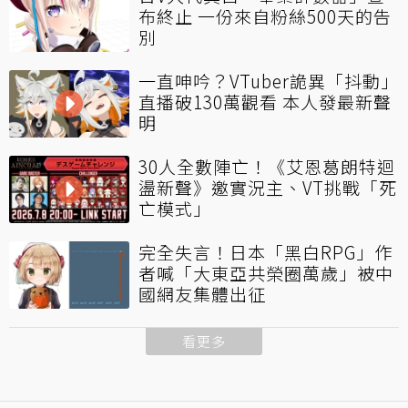
布終止 一份來自粉絲500天的告
別
一直呻吟？VTuber詭異「抖動」
直播破130萬觀看 本人發最新聲
明
30人全數陣亡！《艾恩葛朗特迴
盪新聲》邀實況主、VT挑戰「死
亡模式」
完全失言！日本「黑白RPG」作
者喊「大東亞共榮圈萬歲」被中
國網友集體出征
看更多