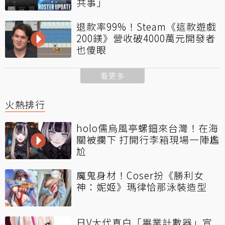
共事」
退款率99%！Steam《這款遊戲
200鎂》營收破4000萬元開發者
也傻眼
看更多
火熱排行
holo儒烏風亭螺鈿來台灣！在海
關被攔下 打開行李箱現場一陣尷
尬
魔鬼身材！Coser扮《勝利女
神：妮姬》瑪律恰那泳裝造型
日V大代真白「畢業計數器」宣