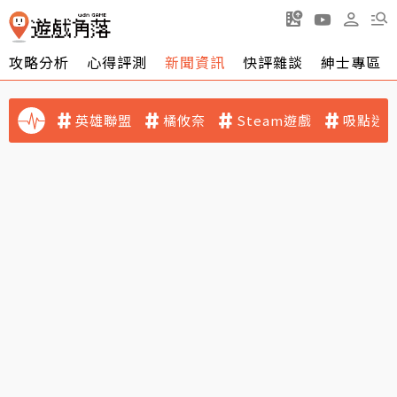
攻略分析
心得評測
新聞資訊
快評雜談
紳士專區
英雄聯盟
橘攸奈
Steam遊戲
吸點迷