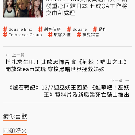
發重心回歸日本 七成QA工作將
交由AI處理
Square Enix
刺客任務
Square
動作
Embracer Group
駭客入侵
神鬼寓言
←
上一篇
掙扎求生吧！北歐恐怖冒險《荊棘：群山之王》
開放Steam試玩 穿梭黑暗世界拯救姊姊
下一篇
→
《爐石戰記》12/7迎巫妖王回歸 《進擊吧！巫妖
王》資料片及新職業死亡騎士推出
猜你喜歡
同類好文