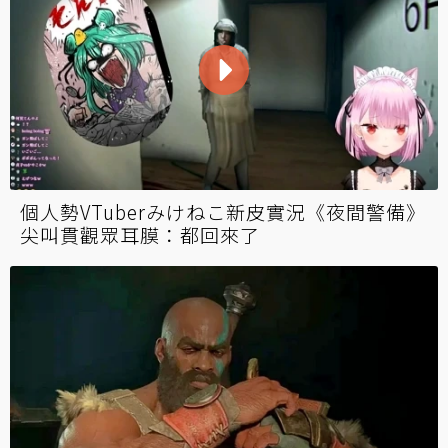
個人勢VTuberみけねこ新皮實況《夜間警備》
尖叫貫觀眾耳膜：都回來了