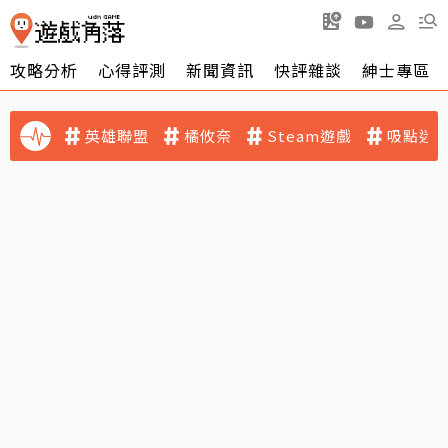
攻略分析
心得評測
新聞資訊
快評雜談
紳士專區
英雄聯盟
橘攸奈
Steam遊戲
吸點迷