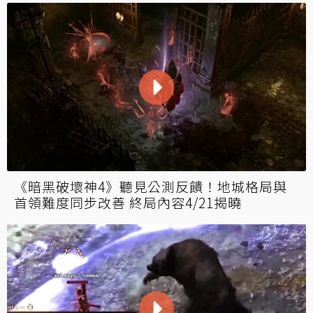
《暗黑破壞神4》聽見公測反饋！地城格局與
首領難度同步改善 終局內容4/21揭曉