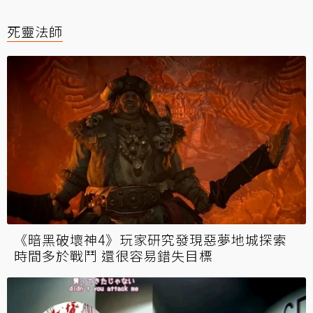
死靈法師
《暗黑破壞神4》玩家研究發現惡夢地城探索
時間多於戰鬥 還很容易錯失目標