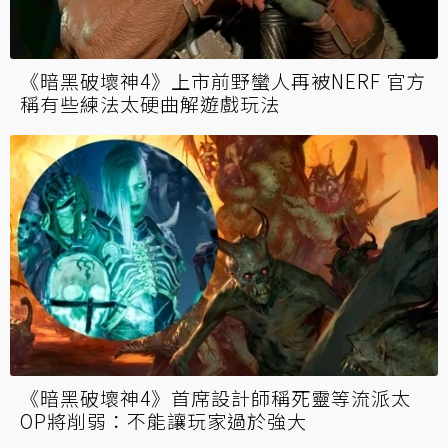
《暗黑破壞神4》上市前野蠻人再被NERF 官方
稱有些練法太硬曲解遊戲玩法
《暗黑破壞神4》首席設計師稱死靈等流派太
OP將削弱：不能讓玩家過於強大