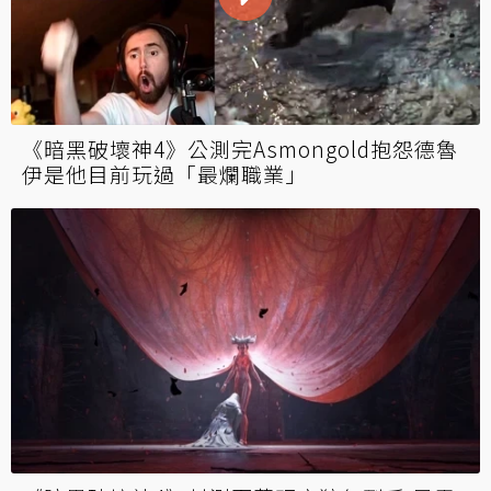
《暗黑破壞神4》公測完Asmongold抱怨德魯
伊是他目前玩過「最爛職業」