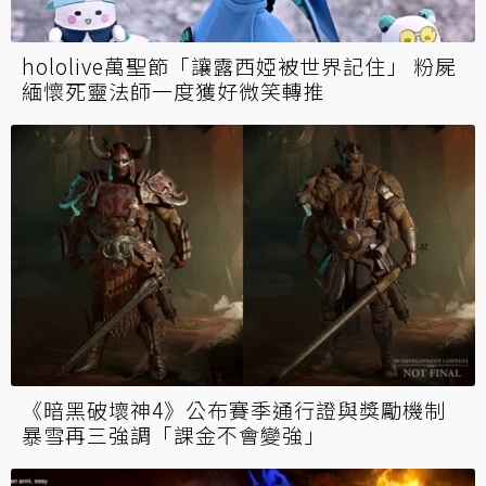
hololive萬聖節「讓露西婭被世界記住」 粉屍
緬懷死靈法師一度獲好微笑轉推
《暗黑破壞神4》公布賽季通行證與獎勵機制
暴雪再三強調「課金不會變強」