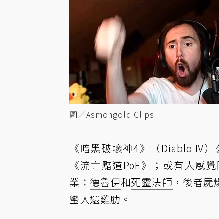
圖／Asmongold Clips
《
暗黑破壞神4
》（Diablo IV）
《流亡黯道PoE》；或有人感覺
業：
德魯伊
和
死靈法師
，後者屍
蠻人還雞肋。