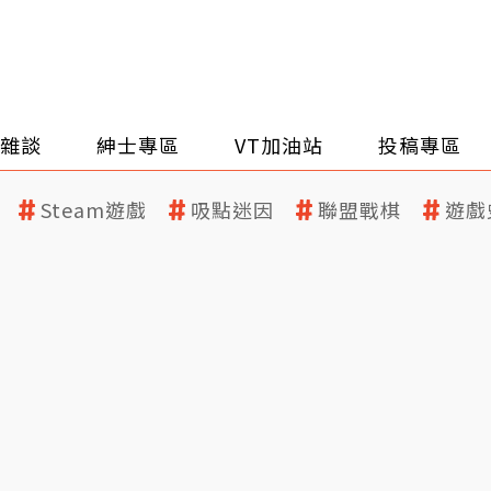
雜談
紳士專區
VT加油站
投稿專區
Steam遊戲
吸點迷因
聯盟戰棋
遊戲