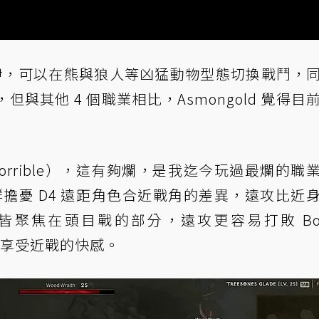
伊，可以在熊與狼人等凶猛動物型態切換戰鬥，
與其他 4 個職業相比，Asmongold 覺得目
 horrible），這有夠爛，是我迄今玩過最爛的職
家社群擔憂 D4 遠距角色合近戰角的差異，遠攻比近
聚焦在頭目戰的部分，遠攻更容易打敗 Bo
無法享受近戰的快感。