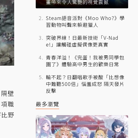
畫帶來令人驚艷的視覺震撼
Steam語音派對《Moo Who?》學
習動物叫聲來躲避獵人
突破界線！日最新技術「V-Nad
e!」讓觸碰虛擬偶像更真實
青春洋溢！《完蛋！我被男同學包
圍了》體驗高中男生的歡樂日常
輸不起？日翻唱歌手被酸「比想像
中難聽500倍」惱羞成怒 隔天發片
反擊
如隔壁
兩項職
最多瀏覽
評比野