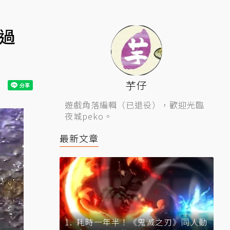
玩過
芋仔
遊戲角落編輯（已退役），歡迎光臨
夜城peko。
最新文章
耗時一年半！《鬼滅之刃》同人動