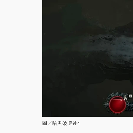
圖／暗黑破壞神4