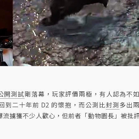
公開測試
剛落幕，玩家評價兩極，有人認為不
回到二十年前 D2 的懷抱，而公測比
封測
多出
爆流擄獲不少人歡心，但前者「動物園長」被批