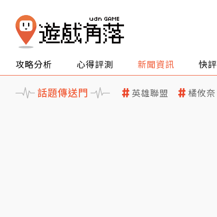
攻略分析
心得評測
新聞資訊
快評
話題傳送門
英雄聯盟
橘攸奈