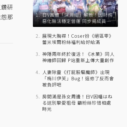
一直鑽研
日V團體「深淵組」解散！因財務
抱怨那
惡化無法穩定營運 同步揭成員未
來去向
展現大胸襟！Coser扮《絕區零》
蕾米埃爾粉絲福利給好給滿
神隱兩年終於復活！《冰菓》同人
神繪師回歸 P站重新上傳大量創作
人妻除靈《打屁股驅魔師》出現
「梅川伊芙」Bug！這修了反而會
被負評吧
房間滿是孫女周邊！日V因幡はね
る送別摯愛祖母 籲粉絲珍惜相處
時光