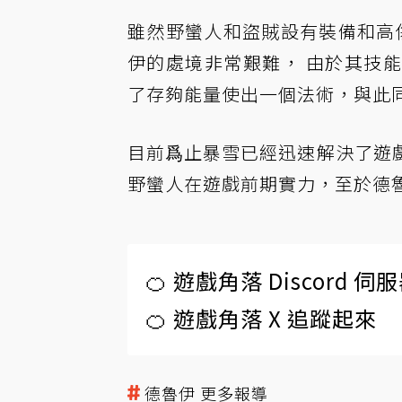
雖然野蠻人和盜賊設有裝備和高傷彌
伊的處境非常艱難， 由於其技
了存夠能量使出一個法術，與此
目前爲止暴雪已經迅速解決了遊
野蠻人在遊戲前期實力，至於德魯
🍊 遊戲角落 Discord 
🍊 遊戲角落 X 追蹤起來
德魯伊 更多報導