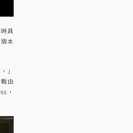
同時具
前版本
業，」
身戰由
ss，