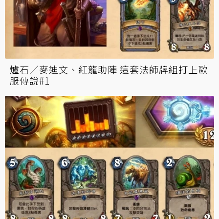
爐石／麥迪文、紅龍助陣 這套法師牌組打上歐
服傳說#1