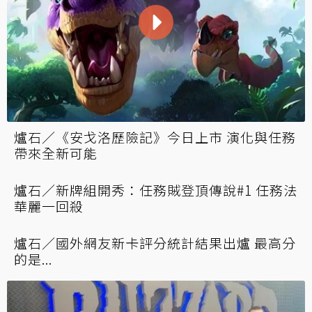
爐石／中速獵強勢回歸 傳說高端四種版本任你
挑選