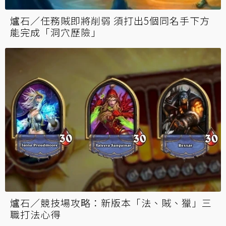
爐石／任務賊即將削弱 須打出5個同名手下方
能完成「洞穴歷險」
爐石／競技場攻略：新版本「法、賊、獵」三
職打法心得