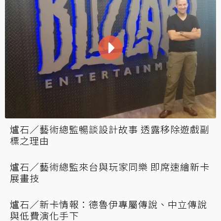
爐石／任務戰登頂傳說#1 讓嘲諷與火焰淨化一
切！