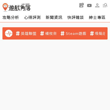
攻略分析
心得評測
新聞資訊
快評雜談
紳士專區
英雄聯盟
橘攸奈
Steam遊戲
吸點迷