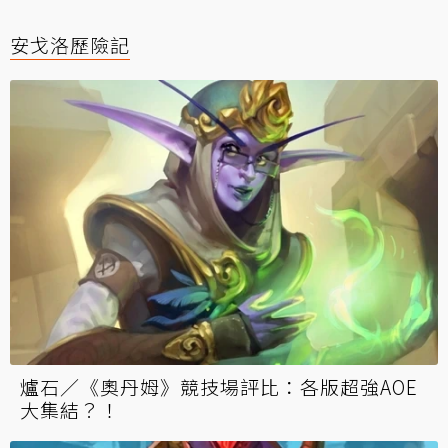
安戈洛歷險記
爐石／《奧丹姆》競技場評比：各版超強AOE
大集結？！