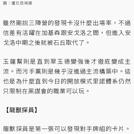
圖：爐石透視鏡
雖然剛說三陣營的發現卡沒什麼出場率，不過
信差有活躍在加基森跟安戈洛之間，但進入安
戈洛中期之後就被石丘取代了。
玉蓮幫則是直到翠玉德變強後才徹底變成主
流。而污手黨則是幾乎沒進過主流構築中。這
也是為什麼直到今日的開放模式里諾體系仍然
只限制在黑謀會的職業可以玩。
【龍獸探員】
龍獸探員是第一張可以發現對手牌組的卡片。