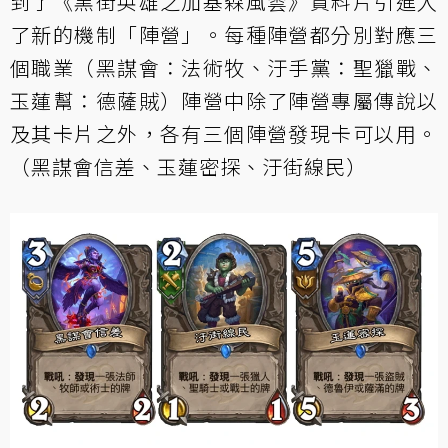
到了《黑街英雄之加基森風雲》資料片引進入
了新的機制「陣營」。每種陣營都分別對應三
個職業（黑謀會：法術牧、汙手黨：聖獵戰、
玉蓮幫：德薩賊）陣營中除了陣營專屬傳說以
及其卡片之外，各有三個陣營發現卡可以用。
（黑謀會信差、玉蓮密探、汙街線民）