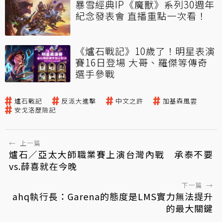
暴雪經典IP《魔獸》系列30週年
紀念發表會 直播重點一次看！
《爐石戰記》10歲了！明星表演
賽16日登場 大哥、羅傑等傳奇
選手參戰
爐石戰記
反派大進擊
中文之許
加基森風雲
安戈洛歷險記
←
上一篇
爐石／亞太大師職業賽上演台灣內戰 承泰不要
vs.薛喜就在今晚
下一篇
→
ahq執行長：Garena的態度是LMS實力無法提升
的最大關鍵