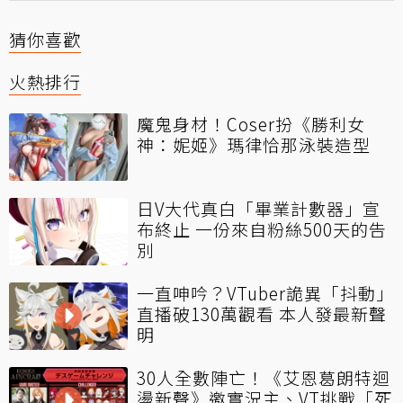
猜你喜歡
火熱排行
魔鬼身材！Coser扮《勝利女
神：妮姬》瑪律恰那泳裝造型
日V大代真白「畢業計數器」宣
布終止 一份來自粉絲500天的告
別
一直呻吟？VTuber詭異「抖動」
直播破130萬觀看 本人發最新聲
明
30人全數陣亡！《艾恩葛朗特迴
盪新聲》邀實況主、VT挑戰「死