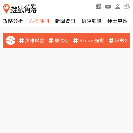
攻略分析
心得評測
新聞資訊
快評雜談
紳士專區
英雄聯盟
橘攸奈
Steam遊戲
吸點迷