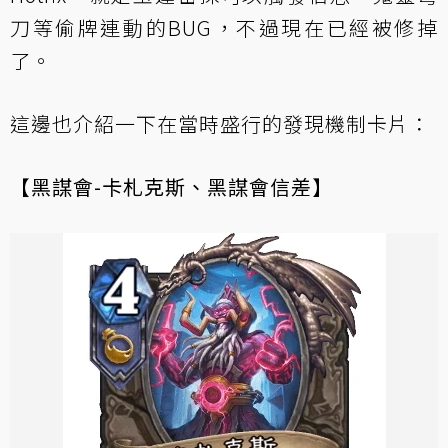
刀等偷牌連動的BUG，不過現在已經被修掉
了。
這邊也介紹一下在當時盛行的發現機制卡片：
【黑謀會-卡札克斯、黑謀會信差】