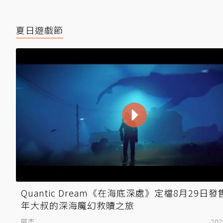
夏日遊戲節
Quantic Dream《在海底深處》定檔8月29日發
年大叔的深海魔幻救贖之旅
阿杰
202