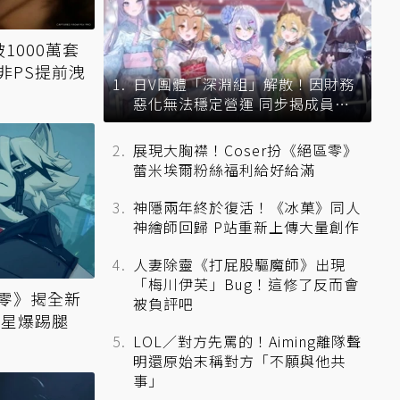
1000萬套
非PS提前洩
日V團體「深淵組」解散！因財務
惡化無法穩定營運 同步揭成員未
來去向
展現大胸襟！Coser扮《絕區零》
蕾米埃爾粉絲福利給好給滿
神隱兩年終於復活！《冰菓》同人
神繪師回歸 P站重新上傳大量創作
人妻除靈《打屁股驅魔師》出現
「梅川伊芙」Bug！這修了反而會
零》揭全新
被負評吧
演星爆踢腿
LOL／對方先罵的！Aiming離隊聲
明還原始末稱對方「不願與他共
事」