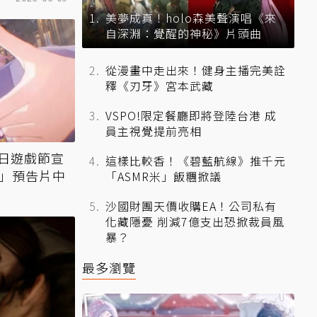
美夢成真！holo森美聲演唱《來
自深淵：覺醒的神秘》片頭曲
從漫畫中走出來！健身主播完美詮
釋《刃牙》宮本武藏
VSPO!限定餐廳即將登陸台港 成
員主視覺提前亮相
日遊戲節宣
這樣比較香！《碧藍航線》推千元
戲」預告片中
「ASMR米」飯糰掀議
沙國財團天價收購EA！公司私有
化藏隱憂 削減7億支出恐掀裁員風
暴？
最多瀏覽