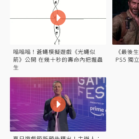
嗡嗡嗡！蒼蠅模擬遊戲《光蠅似
《最後生
箭》公開 在幾十秒的壽命內把握蟲
PS5 
生
夏日遊戲節新預告釋出！主辦人：