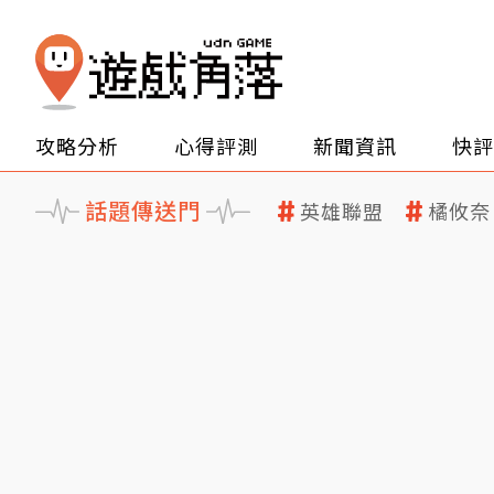
攻略分析
心得評測
新聞資訊
快評
話題傳送門
英雄聯盟
橘攸奈