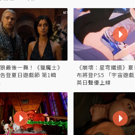
狼最後一舞！《獵魔士》
《崩壞：星穹鐵道》夏
告登夏日遊戲節 第1輯
布將登PS5 「宇宙遊
線
英日聲優上線