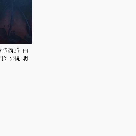
獸爭霸3》開
門》公開 明