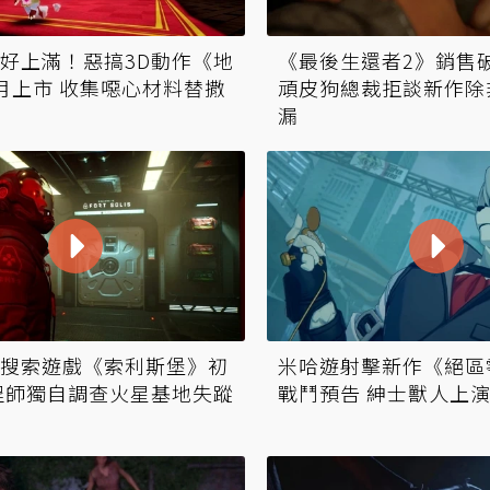
好上滿！惡搞3D動作《地
《最後生還者2》銷售破
月上市 收集噁心材料替撒
頑皮狗總裁拒談新作除
漏
搜索遊戲《索利斯堡》初
米哈遊射擊新作《絕區
程師獨自調查火星基地失蹤
戰鬥預告 紳士獸人上