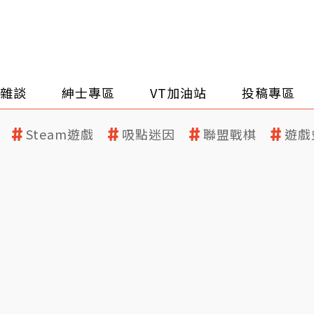
雜談
紳士專區
VT加油站
投稿專區
Steam遊戲
吸點迷因
聯盟戰棋
遊戲