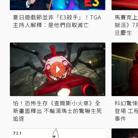
夏日遊戲節並非「E3殺手」！TGA
馬賽克上
主持人解釋：是他們自取滅亡
獄派》7
旦慶生
怕！恐怖生存《查爾斯小火車》全
科幻驚悚
新畫面釋出 不輸湯瑪士的驚嚇生死
登場 工
追逐
事件