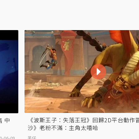
《波斯王子：失落王冠》回歸2D平台動作冒
售 中
沙》老粉不滿：主角太嘻哈
3-06-09
芋仔