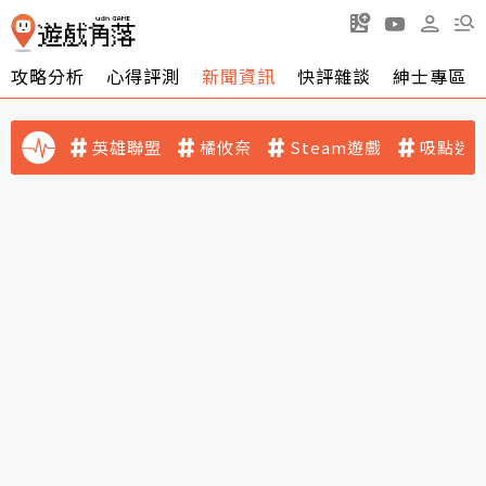
攻略分析
心得評測
新聞資訊
快評雜談
紳士專區
英雄聯盟
橘攸奈
Steam遊戲
吸點迷