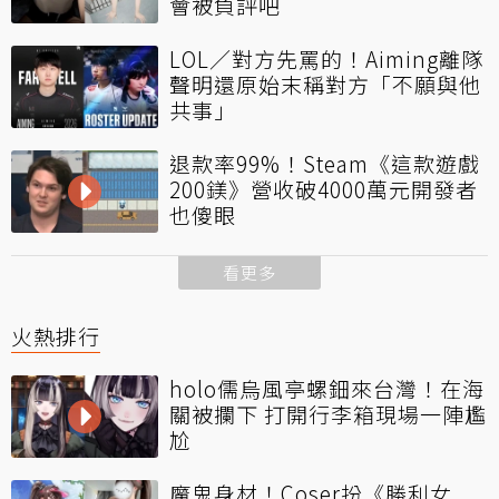
會被負評吧
LOL／對方先罵的！Aiming離隊
聲明還原始末稱對方「不願與他
共事」
退款率99%！Steam《這款遊戲
200鎂》營收破4000萬元開發者
也傻眼
看更多
火熱排行
holo儒烏風亭螺鈿來台灣！在海
關被攔下 打開行李箱現場一陣尷
尬
魔鬼身材！Coser扮《勝利女