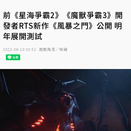
前《星海爭霸2》《魔獸爭霸3》開
發者RTS新作《風暴之門》公開 明
年展開測試
2022-06-10 03:52
遊戲角落／啄雞