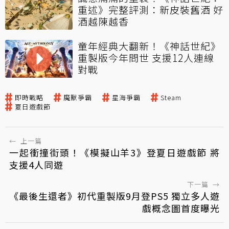
重述》完整評測：新皮裝舊酒 好
酒越陳越香
童年經典大翻新！《神話世紀》
重製版今年問世 支援12人連線
對戰
即時戰略
魔獸爭霸
星海爭霸
Steam
夏日遊戲節
←
上一篇
一起衝撞街頭！《模擬山羊3》登夏日遊戲節 將
支援4人同遊
下一篇
→
《最後生還者》初代重製版9月登PS5 獨立多人遊
戲概念圖首度曝光