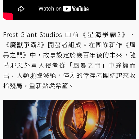
Frost Giant Studios 由前《
星海爭霸
2》、
《
魔獸爭霸
3》開發者組成。在團隊新作《風
暴之門》中，故事設定於幾百年後的未來，隨
著邪惡外星入侵者從「風暴之門」中蜂擁而
出，人類瀕臨滅絕，僅剩的倖存者團結起來收
拾殘局，重新點燃希望。