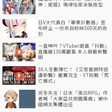
神：妮姬》瑪律恰那泳裝造型
日V大代真白「畢業計數器」宣
布終止 一份來自粉絲500天的告
別
一直呻吟？VTuber詭異「抖動」
直播破130萬觀看 本人發最新聲
明
30人全數陣亡！《艾恩葛朗特迴
盪新聲》邀實況主、VT挑戰「死
亡模式」
完全失言！日本「黑白RPG」作
者喊「大東亞共榮圈萬歲」被中
國網友集體出征