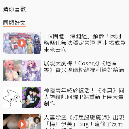
猜你喜歡
同類好文
日V團體「深淵組」解散！因財
務惡化無法穩定營運 同步揭成員
未來去向
展現大胸襟！Coser扮《絕區
零》蕾米埃爾粉絲福利給好給滿
神隱兩年終於復活！《冰菓》同
人神繪師回歸 P站重新上傳大量
創作
人妻除靈《打屁股驅魔師》出現
「梅川伊芙」Bug！這修了反而