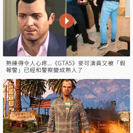
熟練得令人心疼...《GTA5》麥可演員又被「假
報警」已經和警察變成熟人了