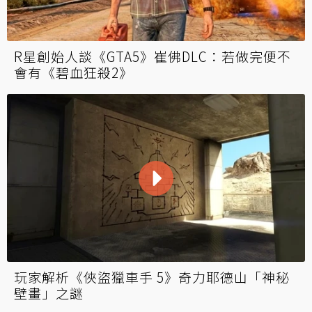
R星創始人談《GTA5》崔佛DLC：若做完便不
會有《碧血狂殺2》
玩家解析《俠盜獵車手 5》奇力耶德山「神秘
壁畫」之謎