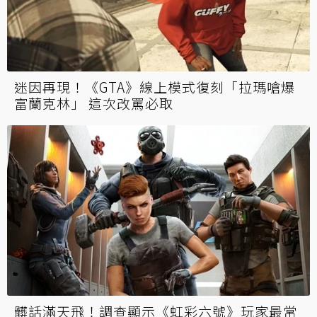
R星創辦人兼《GTA》系列主創850萬美元在洛
杉磯買豪宅：置產進度堪比遊戲
《GTA6》通緝加入計時系統？警察反應更像
《四海兄弟2》 出車禍也會被盯上