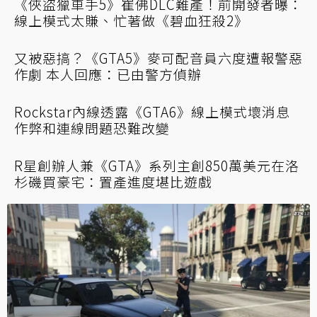
《俠盜獵車手5》崔佛DLC難產！前開發者曝：
線上模式太賺、忙著做《碧血狂殺2》
又被惡搞？《GTA5》麥可配音員六度遭報警惡
作劇 本人回應：已由警方偵辦