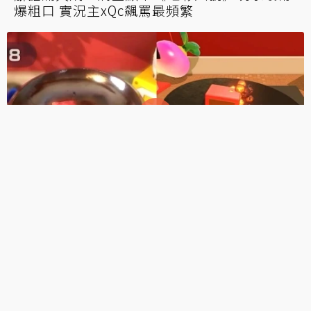
最新研究顯示僅有6％熱門遊戲是單一女主角
玩家建議應重新考量時空脈絡
舊遊戲不敗？統計顯示《Minecraft》
《GTA5》等長青作稱霸今年第一季熱門遊戲