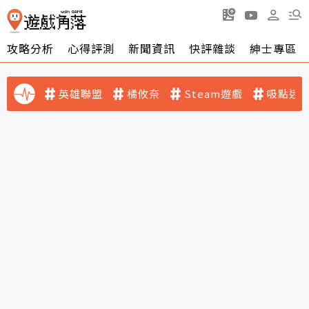
攻略分析
心得評測
新聞資訊
快評雜談
紳士專區
英雄聯盟
橘攸奈
Steam遊戲
吸點迷