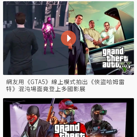
網友用《GTA5》線上模式拍出《俠盜哈姆雷
特》混沌場面竟登上多國影展