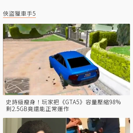
俠盜獵車手5
史詩級瘦身！玩家把《GTA5》容量壓縮98%
剩2.5GB竟還能正常運作