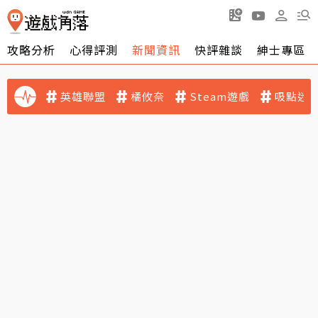
攻略分析
心得評測
新聞資訊
快評雜談
紳士專區
英雄聯盟
橘攸奈
Steam遊戲
吸點迷