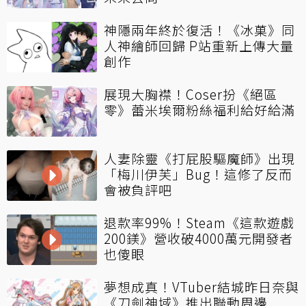
神隱兩年終於復活！《冰菓》同
人神繪師回歸 P站重新上傳大量
創作
展現大胸襟！Coser扮《絕區
零》蕾米埃爾粉絲福利給好給滿
人妻除靈《打屁股驅魔師》出現
「梅川伊芙」Bug！這修了反而
會被負評吧
退款率99%！Steam《這款遊戲
200鎂》營收破4000萬元開發者
也傻眼
夢想成真！VTuber結城昨日奈與
《刀劍神域》推出聯動周邊