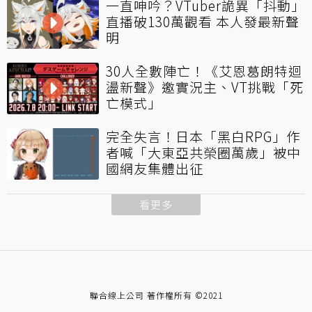
一直呻吟？VTuber詭異「抖動」
直播破130萬觀看 本人發最新聲
明
30人全數陣亡！《艾恩葛朗特迴
盪新聲》邀實況主、VT挑戰「死
亡模式」
完全失言！日本「黑白RPG」作
者喊「大東亞共榮圈萬歲」被中
國網友集體出征
看更多
聯合線上公司 著作權所有 ©2021