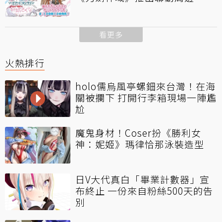
看更多
火熱排行
holo儒烏風亭螺鈿來台灣！在海
關被攔下 打開行李箱現場一陣尷
尬
魔鬼身材！Coser扮《勝利女
神：妮姬》瑪律恰那泳裝造型
日V大代真白「畢業計數器」宣
布終止 一份來自粉絲500天的告
別