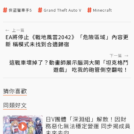
俠盜獵車手5
Grand Theft Auto V
Minecraft
←
上一篇
EA將停止《戰地風雲2042》「危險區域」內容更
新 稱模式未找到合適歸宿
下一篇
→
這戰車壞掉了？動畫師展示腦洞大開「坦克格鬥
遊戲」 吃我的砲管側空翻啦！
猜你喜歡
同類好文
日V團體「深淵組」解散！因財
務惡化無法穩定營運 同步揭成員
未來去向