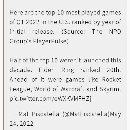
Here are the top 10 most played games
of Q1 2022 in the U.S. ranked by year of
initial release. (Source: The NPD
Group's PlayerPulse)
Half of the top 10 weren't launched this
decade. Elden Ring ranked 20th.
Ahead of it were games like Rocket
League, World of Warcraft and Skyrim.
pic.twitter.com/eWXKVMFHZj
— Mat Piscatella (@MatPiscatella)
May
24, 2022