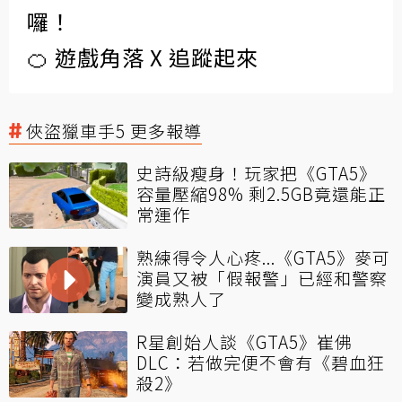
囉！
🍊 遊戲角落 X 追蹤起來
俠盜獵車手5 更多報導
史詩級瘦身！玩家把《GTA5》
容量壓縮98% 剩2.5GB竟還能正
常運作
熟練得令人心疼...《GTA5》麥可
演員又被「假報警」已經和警察
變成熟人了
R星創始人談《GTA5》崔佛
DLC：若做完便不會有《碧血狂
殺2》