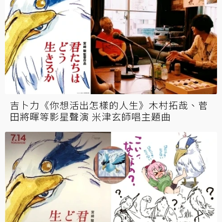
吉卜力《你想活出怎樣的人生》木村拓哉、菅
田將暉等影星聲演 米津玄師唱主題曲