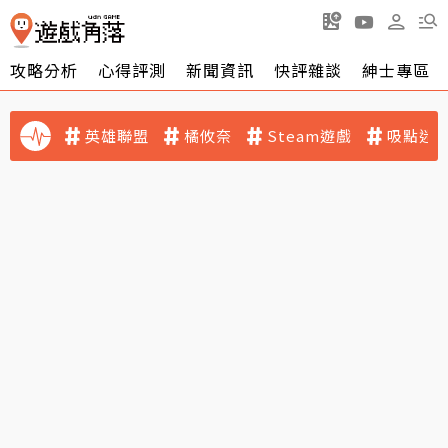
攻略分析
心得評測
新聞資訊
快評雜談
紳士專區
英雄聯盟
橘攸奈
Steam遊戲
吸點迷