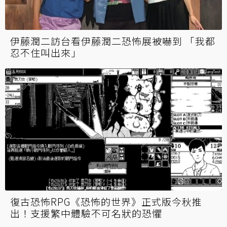
伊藤潤二訪台看伊藤潤二恐怖展被嚇到 「我都
忍不住叫出來」
復古恐怖RPG《恐怖的世界》正式版今秋推
出！支援繁中體驗不可名狀的恐懼