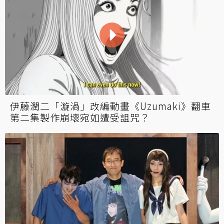
伊藤潤二「漩渦」改編動畫《Uzumaki》翻車
第二集製作崩壞宛如遭受詛咒？