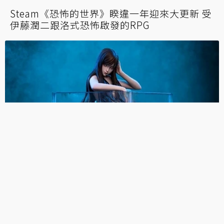
伊藤潤二「怪奇箱」盒玩推出彩色版！富江、
雙一等經典代表獵奇現身