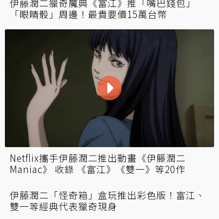
伊藤潤二獵奇魔典《富江》推「嘴巴錢包」
「眼睛骰」周邊！最貴要價15萬台幣
Netflix攜手伊藤潤二推出動畫《伊籐潤二
Maniac》 收錄 《富江》《雙一》等20作