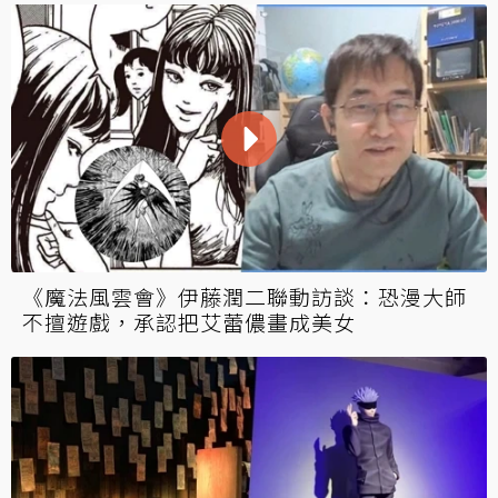
《魔法風雲會》伊藤潤二聯動訪談：恐漫大師
不擅遊戲，承認把艾蕾儂畫成美女