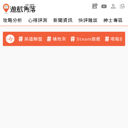
攻略分析
心得評測
新聞資訊
快評雜談
紳士專區
英雄聯盟
橘攸奈
Steam遊戲
吸點迷