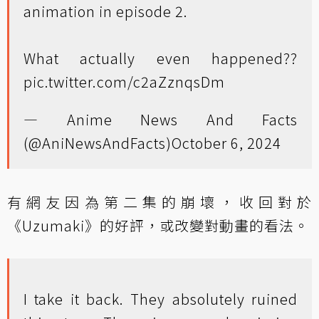
animation in episode 2.
What actually even happened??
pic.twitter.com/c2aZznqsDm
— Anime News And Facts
(@AniNewsAndFacts)
October 6, 2024
有網友因為第二集的崩壞，收回對於
《Uzumaki》的好評，或改變對動畫的看法。
I take it back. They absolutely ruined