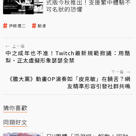
式版今秋推出！支援繁中體驗不
可名狀的恐懼
伊藤潤二
動漫
←
上一篇
中之成年也不准！Twitch最新規範掀議：用酪
梨、正太虛擬形象瑟瑟全禁
下一篇
→
《膽大黨》動畫OP演奏如「皮克敏」在饒舌？網
友精準形容引發社群共鳴
猜你喜歡
同類好文