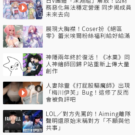
日V團體「深淵組」解散！因財
務惡化無法穩定營運 同步揭成員
未來去向
展現大胸襟！Coser扮《絕區
零》蕾米埃爾粉絲福利給好給滿
神隱兩年終於復活！《冰菓》同
人神繪師回歸 P站重新上傳大量
創作
人妻除靈《打屁股驅魔師》出現
「梅川伊芙」Bug！這修了反而
會被負評吧
LOL／對方先罵的！Aiming離隊
聲明還原始末稱對方「不願與他
共事」