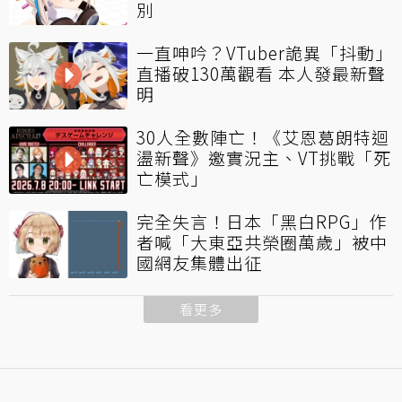
別
一直呻吟？VTuber詭異「抖動」
直播破130萬觀看 本人發最新聲
明
30人全數陣亡！《艾恩葛朗特迴
盪新聲》邀實況主、VT挑戰「死
亡模式」
完全失言！日本「黑白RPG」作
者喊「大東亞共榮圈萬歲」被中
國網友集體出征
看更多