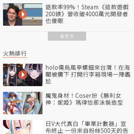
退款率99%！Steam《這款遊戲
200鎂》營收破4000萬元開發者
也傻眼
看更多
火熱排行
holo儒烏風亭螺鈿來台灣！在海
關被攔下 打開行李箱現場一陣尷
尬
魔鬼身材！Coser扮《勝利女
神：妮姬》瑪律恰那泳裝造型
日V大代真白「畢業計數器」宣
布終止 一份來自粉絲500天的告