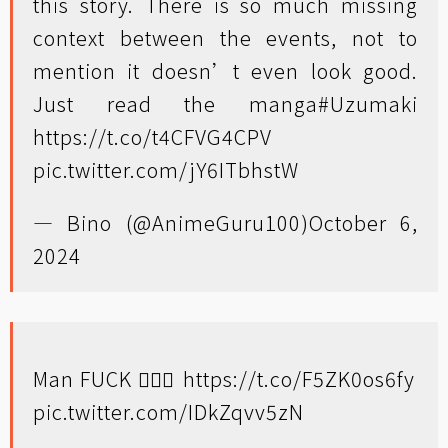
this story. There is so much missing
context between the events, not to
mention it doesn’t even look good.
Just read the manga
#Uzumaki
https://t.co/t4CFVG4CPV
pic.twitter.com/jY6ITbhstW
— Bino (@AnimeGuru100)
October 6,
2024
Man FUCK 🤦🏽‍♂️
https://t.co/F5ZK0os6fy
pic.twitter.com/IDkZqvv5zN