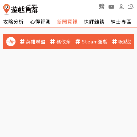
攻略分析
心得評測
新聞資訊
快評雜談
紳士專區
英雄聯盟
橘攸奈
Steam遊戲
吸點迷