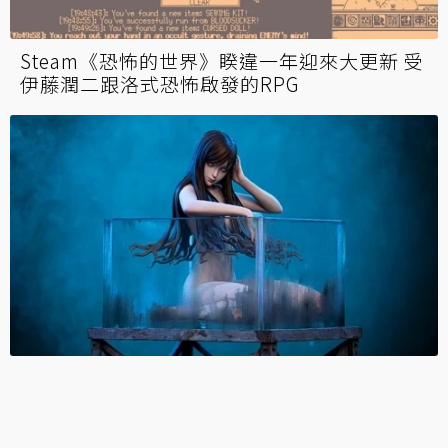
Steam《恐怖的世界》睽違一年迎來大更新 受
伊藤潤二跟洛式恐怖啟發的RPG
伊藤潤二「富江」雕像今開放預購！經典白眼
再現、分裂頭顱依舊美麗