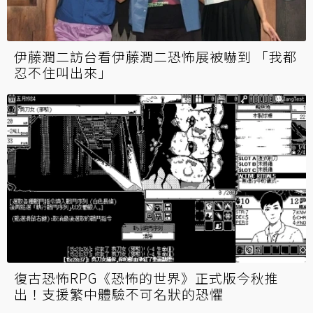
伊藤潤二訪台看伊藤潤二恐怖展被嚇到 「我都
忍不住叫出來」
復古恐怖RPG《恐怖的世界》正式版今秋推
出！支援繁中體驗不可名狀的恐懼