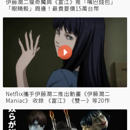
伊藤潤二獵奇魔典《富江》推「嘴巴錢包」
「眼睛骰」周邊！最貴要價15萬台幣
Netflix攜手伊藤潤二推出動畫《伊籐潤二
Maniac》 收錄 《富江》《雙一》等20作