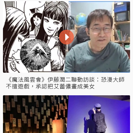
《魔法風雲會》伊藤潤二聯動訪談：恐漫大師
不擅遊戲，承認把艾蕾儂畫成美女