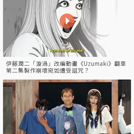
伊藤潤二「漩渦」改編動畫《Uzumaki》翻車
第二集製作崩壞宛如遭受詛咒？