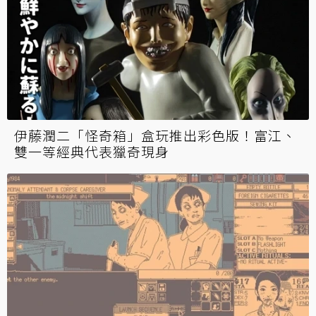
伊藤潤二「怪奇箱」盒玩推出彩色版！富江、
雙一等經典代表獵奇現身