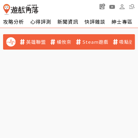
攻略分析
心得評測
新聞資訊
快評雜談
紳士專區
英雄聯盟
橘攸奈
Steam遊戲
吸點迷