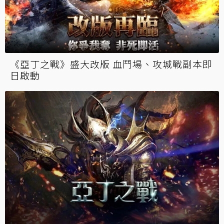
《亞丁之戰》盛大改版 血鬥場、攻城戰副本即
日啟動