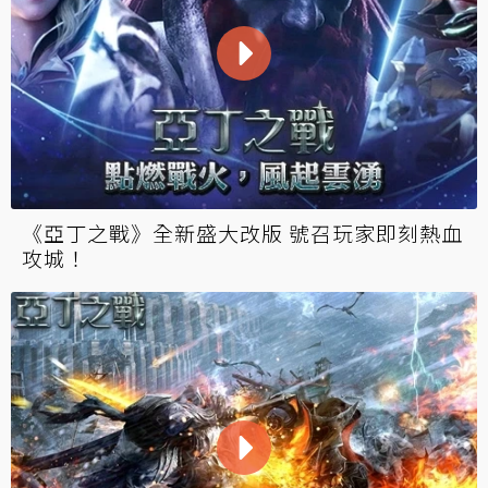
《亞丁之戰》全新盛大改版 號召玩家即刻熱血
攻城！