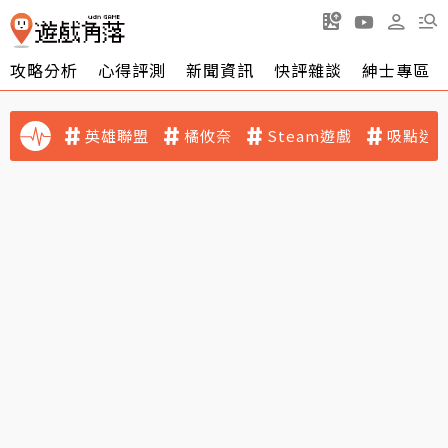
攻略分析
心得評測
新聞資訊
快評雜談
紳士專區
英雄聯盟
橘攸奈
Steam遊戲
吸點迷