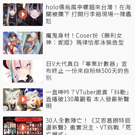
holo儒烏風亭螺鈿來台灣！在海
關被攔下 打開行李箱現場一陣尷
尬
魔鬼身材！Coser扮《勝利女
神：妮姬》瑪律恰那泳裝造型
日V大代真白「畢業計數器」宣
布終止 一份來自粉絲500天的告
別
一直呻吟？VTuber詭異「抖動」
直播破130萬觀看 本人發最新聲
明
30人全數陣亡！《艾恩葛朗特迴
盪新聲》邀實況主、VT挑戰「死
亡模式」