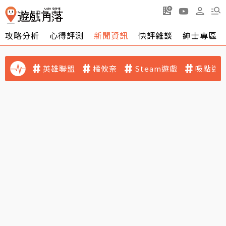
攻略分析
心得評測
新聞資訊
快評雜談
紳士專區
英雄聯盟
橘攸奈
Steam遊戲
吸點迷