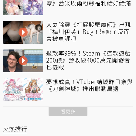
零》蕾米埃爾粉絲福利給好給滿
人妻除靈《打屁股驅魔師》出現
「梅川伊芙」Bug！這修了反而
會被負評吧
退款率99%！Steam《這款遊戲
200鎂》營收破4000萬元開發者
也傻眼
夢想成真！VTuber結城昨日奈與
《刀劍神域》推出聯動周邊
看更多
火熱排行