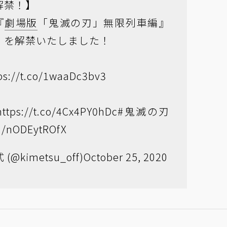
解禁！】
『
劇場版
「鬼滅の刃」無限列車編』
」を解禁いたしました！
ps://t.co/1waaDc3bv3
https://t.co/4Cx4PY0hDc
#鬼滅の刃
om/nODEytROfX
@kimetsu_off)
October 25, 2020