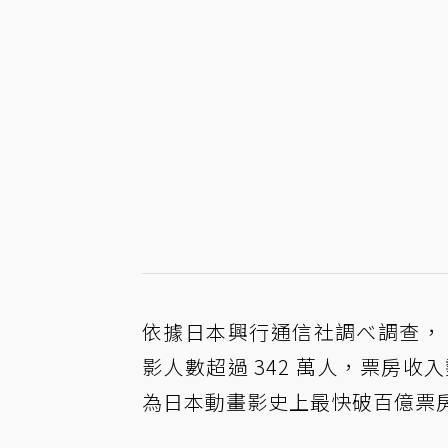
依據日本
興行通信社調べ
調查，
影人數超過 342 萬人，票房收入
為日本動畫影史上最快破百億票