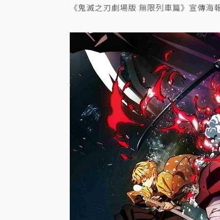
《鬼滅之刃劇場版 無限列車篇》宣傳海