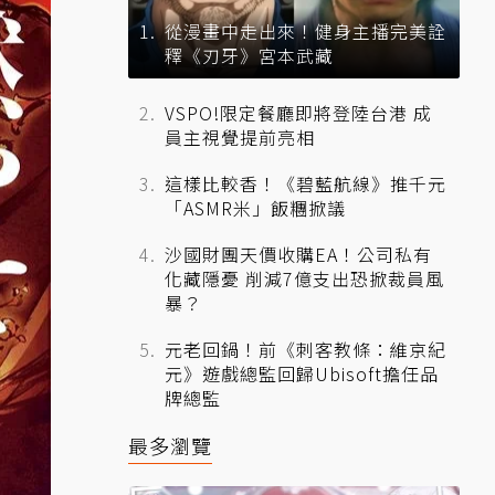
從漫畫中走出來！健身主播完美詮
釋《刃牙》宮本武藏
VSPO!限定餐廳即將登陸台港 成
員主視覺提前亮相
這樣比較香！《碧藍航線》推千元
「ASMR米」飯糰掀議
沙國財團天價收購EA！公司私有
化藏隱憂 削減7億支出恐掀裁員風
暴？
元老回鍋！前《刺客教條：維京紀
元》遊戲總監回歸Ubisoft擔任品
牌總監
最多瀏覽