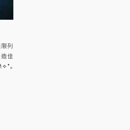
無限列
屢造佳
✧*｡