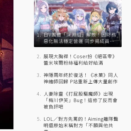
日V團體「深淵組」解散！因財務
惡化無法穩定營運 同步揭成員未
來去向
展現大胸襟！Coser扮《絕區零》
蕾米埃爾粉絲福利給好給滿
神隱兩年終於復活！《冰菓》同人
神繪師回歸 P站重新上傳大量創作
人妻除靈《打屁股驅魔師》出現
「梅川伊芙」Bug！這修了反而會
被負評吧
LOL／對方先罵的！Aiming離隊聲
明還原始末稱對方「不願與他共