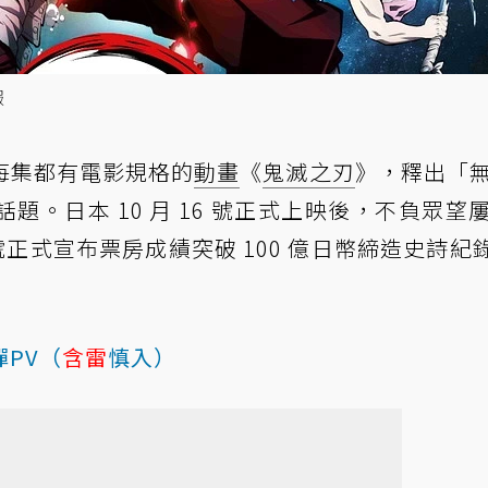
報
每集都有電影規格的
動畫
《
鬼滅之刃
》，釋出「
。日本 10 月 16 號正式上映後，不負眾望
號正式宣布票房成績突破 100 億日幣締造史詩紀錄
PV（
含雷
慎入）