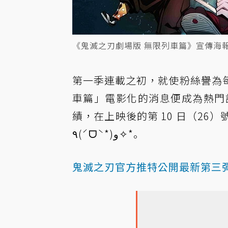
《鬼滅之刃劇場版 無限列車篇》宣傳海
第一季連載之初，就使粉絲譽為
車篇」電影化的消息便成為熱門話題
績，在上映後的第 10 日（26）
٩(ˊᗜˋ*)و✧*｡
鬼滅之刃官方推特公開最新第三彈