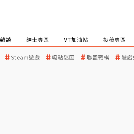
雜談
紳士專區
VT加油站
投稿專區
Steam遊戲
吸點迷因
聯盟戰棋
遊戲