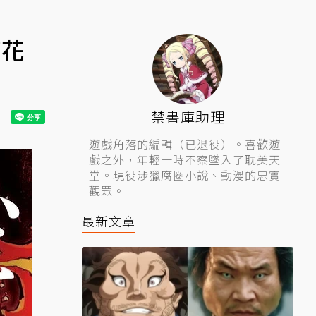
僅花
禁書庫助理
遊戲角落的編輯（已退役）。喜歡遊
戲之外，年輕一時不察墜入了耽美天
堂。現役涉獵腐圈小說、動漫的忠實
觀眾。
最新文章