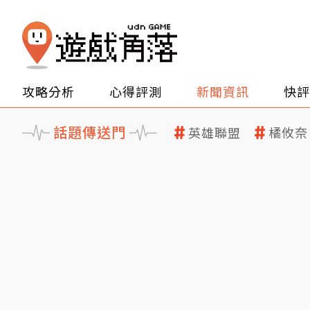
攻略分析
心得評測
新聞資訊
快評
話題傳送門
英雄聯盟
橘攸奈