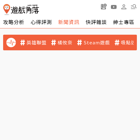
攻略分析
心得評測
新聞資訊
快評雜談
紳士專區
英雄聯盟
橘攸奈
Steam遊戲
吸點迷