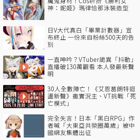
魔鬼身材！Coser扮《勝利女
神：妮姬》瑪律恰那泳裝造型
日V大代真白「畢業計數器」宣
布終止 一份來自粉絲500天的告
別
一直呻吟？VTuber詭異「抖動」
直播破130萬觀看 本人發最新聲
明
30人全數陣亡！《艾恩葛朗特迴
盪新聲》邀實況主、VT挑戰「死
亡模式」
完全失言！日本「黑白RPG」作
者喊「大東亞共榮圈萬歲」被中
國網友集體出征