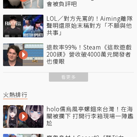
會被負評吧
LOL／對方先罵的！Aiming離隊
聲明還原始末稱對方「不願與他
共事」
退款率99%！Steam《這款遊戲
200鎂》營收破4000萬元開發者
也傻眼
看更多
火熱排行
holo儒烏風亭螺鈿來台灣！在海
關被攔下 打開行李箱現場一陣尷
尬