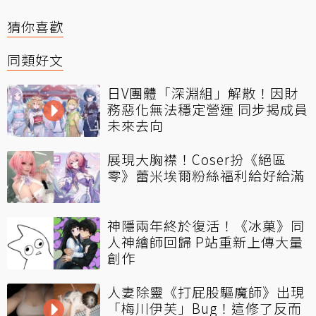
猜你喜歡
同類好文
日V團體「深淵組」解散！因財
務惡化無法穩定營運 同步揭成員
未來去向
展現大胸襟！Coser扮《絕區
零》蕾米埃爾粉絲福利給好給滿
神隱兩年終於復活！《冰菓》同
人神繪師回歸 P站重新上傳大量
創作
人妻除靈《打屁股驅魔師》出現
「梅川伊芙」Bug！這修了反而