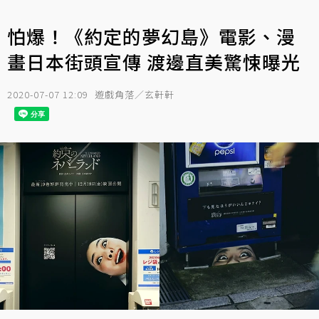
怕爆！《約定的夢幻島》電影、漫
畫日本街頭宣傳 渡邊直美驚悚曝光
2020-07-07 12:09
遊戲角落／玄軒軒