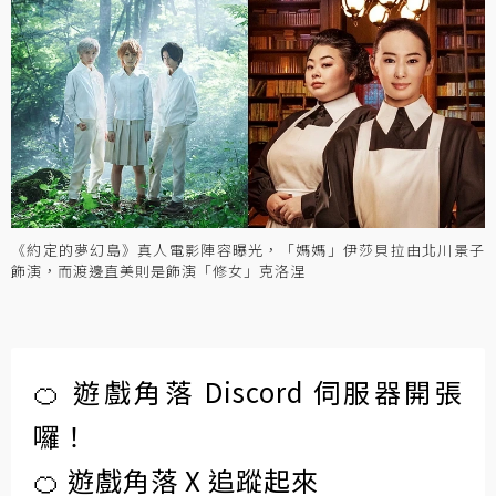
《約定的夢幻島》真人電影陣容曝光，「媽媽」伊莎貝拉由北川景子
飾演，而渡邊直美則是飾演「修女」克洛涅
🍊 遊戲角落 Discord 伺服器開張
囉！
🍊 遊戲角落 X 追蹤起來