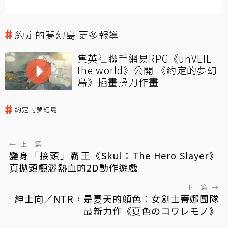
約定的夢幻島 更多報導
集英社聯手網易RPG《unVEIL
the world》公開 《約定的夢幻
島》插畫操刀作畫
約定的夢幻島
←
上一篇
變身「接頭」霸王《Skul：The Hero Slayer》
真拋頭顱灑熱血的2D動作遊戲
下一篇
→
紳士向／NTR，是夏天的顏色：女劍士蒂娜團隊
最新力作《夏色のコワレモノ》