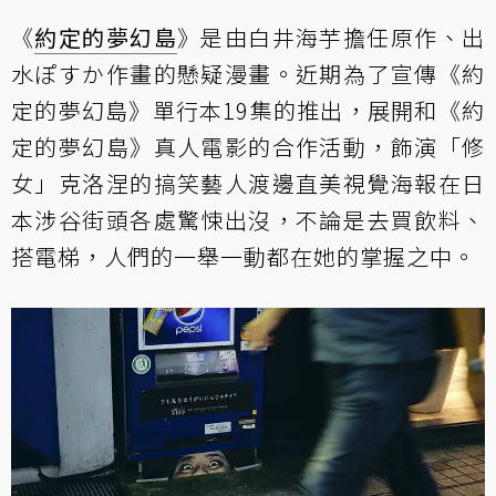
《
約定的夢幻島
》是由白井海芋擔任原作、出
水ぽすか作畫的懸疑漫畫。近期為了宣傳《約
定的夢幻島》單行本19集的推出，展開和《約
定的夢幻島》真人電影的合作活動，飾演「修
女」克洛涅的搞笑藝人渡邊直美視覺海報在日
本涉谷街頭各處驚悚出沒，不論是去買飲料、
搭電梯，人們的一舉一動都在她的掌握之中。