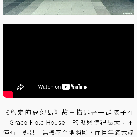
《約定的夢幻島》故事描述著一群孩子在
「Grace Field House」的孤兒院裡長大，不
僅有「媽媽」無微不至地照顧，而且年滿六歲