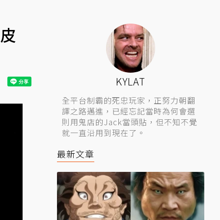
頑皮
KYLAT
全平台制霸的死忠玩家，正努力朝翻
譯之路邁進，已經忘記當時為何會選
則用鬼店的Jack當頭貼，但不知不覺
就一直沿用到現在了。
最新文章