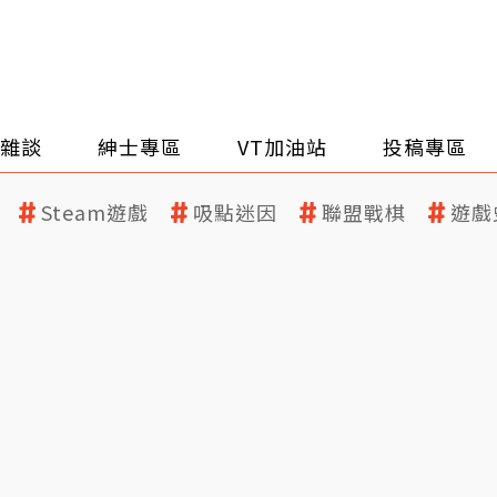
雜談
紳士專區
VT加油站
投稿專區
Steam遊戲
吸點迷因
聯盟戰棋
遊戲