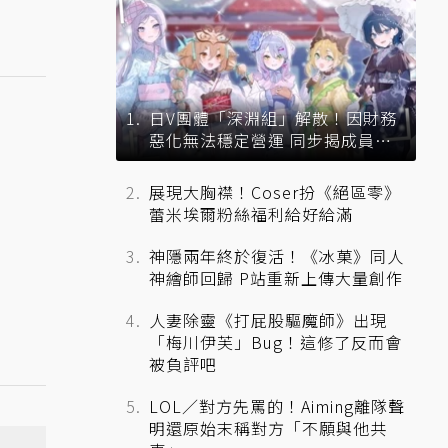
日V團體「深淵組」解散！因財務
惡化無法穩定營運 同步揭成員未
來去向
展現大胸襟！Coser扮《絕區零》
蕾米埃爾粉絲福利給好給滿
神隱兩年終於復活！《冰菓》同人
神繪師回歸 P站重新上傳大量創作
人妻除靈《打屁股驅魔師》出現
「梅川伊芙」Bug！這修了反而會
被負評吧
LOL／對方先罵的！Aiming離隊聲
明還原始末稱對方「不願與他共