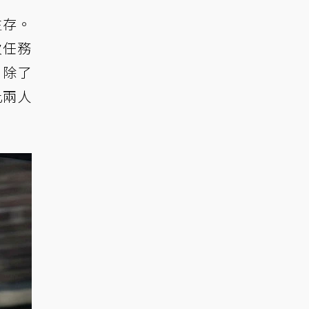
生存。
次任務
，除了
此兩人