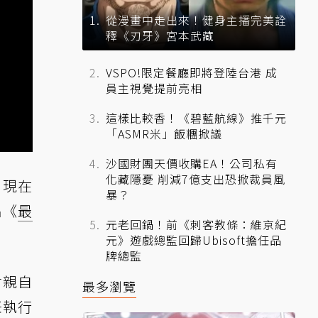
從漫畫中走出來！健身主播完美詮
釋《刃牙》宮本武藏
VSPO!限定餐廳即將登陸台港 成
員主視覺提前亮相
這樣比較香！《碧藍航線》推千元
「ASMR米」飯糰掀議
沙國財團天價收購EA！公司私有
化藏隱憂 削減7億支出恐掀裁員風
n，現在
暴？
品《
最
元老回鍋！前《刺客教條：維京紀
元》遊戲總監回歸Ubisoft擔任品
牌總監
會親自
最多瀏覽
任執行