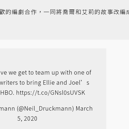
歡的編劇合作，一同將喬爾和艾莉的故事改編
eve we get to team up with one of
writers to bring Ellie and Joel’s
o HBO.
https://t.co/GNsl0sUVSK
kmann (@Neil_Druckmann)
March
5, 2020