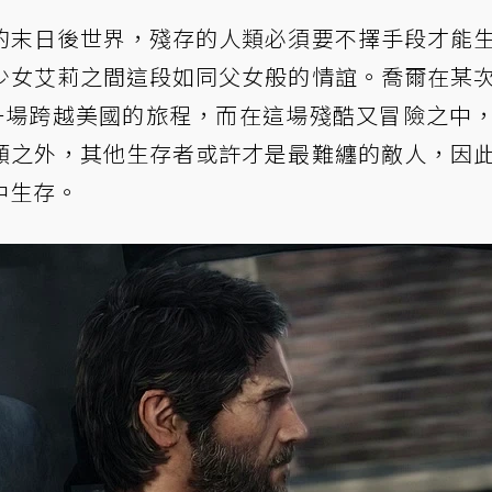
的末日後世界，殘存的人類必須要不擇手段才能
少女艾莉之間這段如同父女般的情誼。喬爾在某
上一場跨越美國的旅程，而在這場殘酷又冒險之中
類之外，其他生存者或許才是最難纏的敵人，因
中生存。