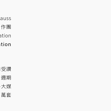
uss
製作團
tion
ion
備受讚
命週期
各大媒
 萬套