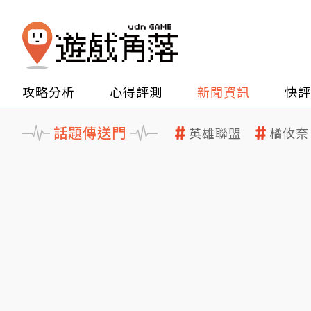
攻略分析
心得評測
新聞資訊
快評
話題傳送門
英雄聯盟
橘攸奈