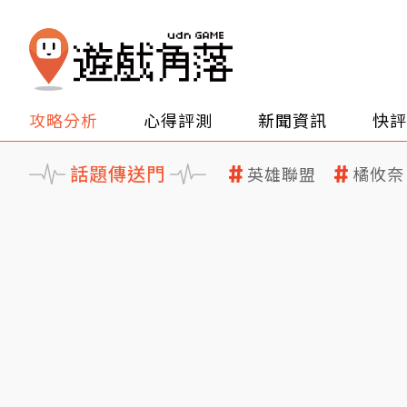
攻略分析
心得評測
新聞資訊
快評
話題傳送門
英雄聯盟
橘攸奈