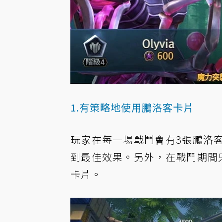
1.有策略地使用鵬洛客卡片
玩家在每一場戰鬥會有3張鵬洛
到最佳效果。另外，在戰鬥期間
卡片。