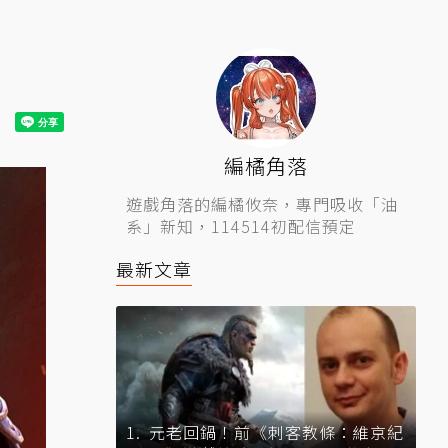
！
編橘角落
遊戲角落的編橘攸奈，專門吸收「油
系」新知，114514初配信預定
最新文章
元老回鍋！前《刺客教條：維京紀