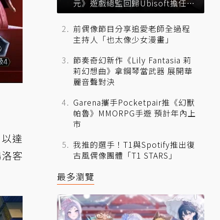
元》遊戲總監回歸Ubisoft擔任品
牌總監
前偶像節目分享追愛老師全過程
主持人「也太像少女漫畫」
節奏奇幻新作《Lily Fantasia 莉
莉幻想曲》拿鋼琴當武器 展開華
麗音聲對決
Garena攜手Pocketpair推《幻獸
帕魯》MMORPG手遊 預計年內上
市
，以達
我推的選手！T1與Spotify推出復
鵬洛客
古風偶像團體「T1 STARS」
最多瀏覽