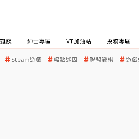
雜談
紳士專區
VT加油站
投稿專區
Steam遊戲
吸點迷因
聯盟戰棋
遊戲