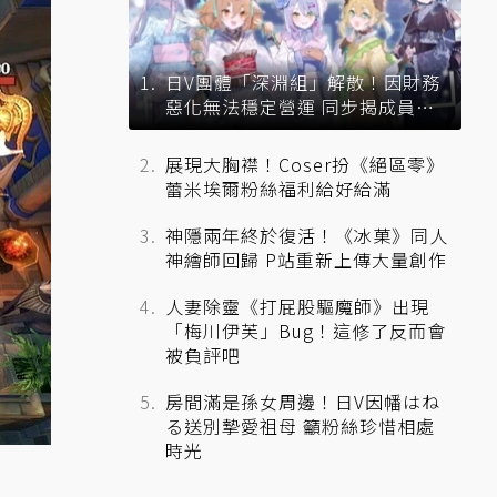
日V團體「深淵組」解散！因財務
惡化無法穩定營運 同步揭成員未
來去向
展現大胸襟！Coser扮《絕區零》
蕾米埃爾粉絲福利給好給滿
神隱兩年終於復活！《冰菓》同人
神繪師回歸 P站重新上傳大量創作
人妻除靈《打屁股驅魔師》出現
「梅川伊芙」Bug！這修了反而會
被負評吧
房間滿是孫女周邊！日V因幡はね
る送別摯愛祖母 籲粉絲珍惜相處
時光