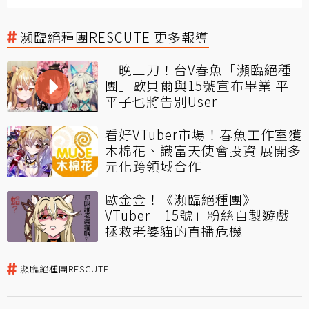
瀕臨絕種團RESCUTE 更多報導
一晚三刀！台V春魚「瀕臨絕種
團」歐貝爾與15號宣布畢業 平
平子也將告別User
看好VTuber市場！春魚工作室獲
木棉花、識富天使會投資 展開多
元化跨領域合作
歐金金！《瀕臨絕種團》
VTuber「15號」粉絲自製遊戲
拯救老婆貓的直播危機
瀕臨絕種團RESCUTE