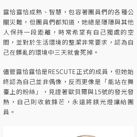
露恰露恰成熟、智慧，包容著團員們的各種公
關災難，但團員們都知道，她總是隱隱與其他
人保持一段距離，時常希望有自己獨處的空
間，並對於生活環境的整潔非常要求，認為自
己在髒亂的環境中三天就會死掉。
儘管露恰露恰是RESCUTE正式的成員，但她始
終認為自己並非偶像，反而更像是「能站在舞
臺上的粉絲」，見證著歐貝爾與15號的發光發
熱，自己則收斂鋒芒，永遠將鎂光燈讓給團
員。