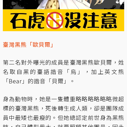
臺灣黑熊「歐貝爾」
第二名對外曝光的成員是臺灣黑熊歐貝爾，姓
名取自黑的臺語諧音「烏」，加上英文熊
「Bear」的諧音「貝爾」。
身為動物時，她是一隻體重略略略略略略微超
標的臺灣黑熊，死後轉生成人類，卻是團隊成
員中最矮也最瘦的。但她總認定前世身為黑熊
時，自己體型最大，就要照顧其他團員，因此