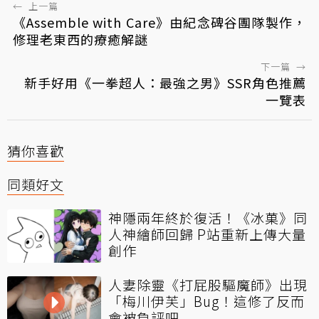
←
上一篇
《Assemble with Care》由紀念碑谷團隊製作，
修理老東西的療癒解謎
下一篇
→
新手好用《一拳超人：最強之男》SSR角色推薦
一覽表
猜你喜歡
同類好文
神隱兩年終於復活！《冰菓》同
人神繪師回歸 P站重新上傳大量
創作
人妻除靈《打屁股驅魔師》出現
「梅川伊芙」Bug！這修了反而
會被負評吧