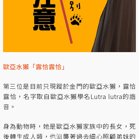
歐亞水獺「露恰露恰」
第三位是目前只現蹤於金門的歐亞水獺，露恰
露恰，名字取自歐亞水獺學名Lutra lutra的諧
音。
身為動物時，她是歐亞水獺家族中的長女，死
後轉生成人類，也沿襲著過去細心照顧弟妹的