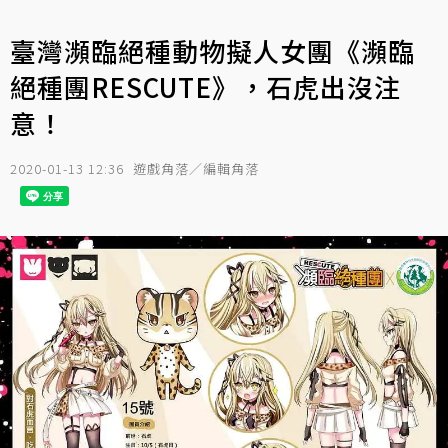
臺灣瀕臨絕種動物擬人女團《瀕臨
絕種團RESCUTE》，石虎出沒注
意！
2020-01-13 12:36
遊戲角落／編輯角落