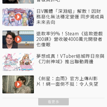
日V團體「深淵組」解散！因財
務惡化無法穩定營運 同步揭成員
未來去向
退款率99%！Steam《這款遊戲
200鎂》營收破4000萬元開發者
也傻眼
夢想成真！VTuber結城昨日奈與
《刀劍神域》推出聯動周邊
《劍星：血雨》官方上傳AI影
片！網一面倒不挺：令人失望
看更多