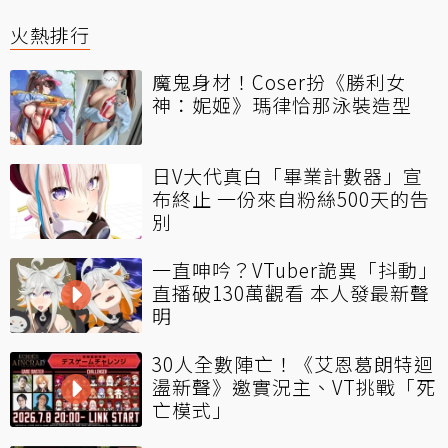
火熱排行
魔鬼身材！Coser扮《勝利女
神：妮姬》瑪律恰那泳裝造型
日V大代真白「畢業計數器」宣
布終止 一份來自粉絲500天的告
別
一直呻吟？VTuber詭異「抖動」
直播破130萬觀看 本人發最新聲
明
30人全數陣亡！《艾恩葛朗特迴
盪新聲》邀實況主、VT挑戰「死
亡模式」