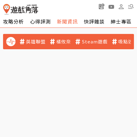
攻略分析
心得評測
新聞資訊
快評雜談
紳士專區
英雄聯盟
橘攸奈
Steam遊戲
吸點迷