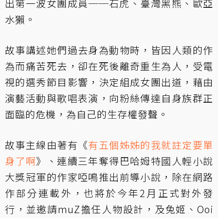
出第一波女團成員──石虎、臺灣黑熊、歐亞
水獺。
故事講述她們過去身為動物時，皆因人類的作
為而痛苦死去，卻在死後離奇重生為人，受電
視的選秀節目影響，決定組成女團出道，藉由
演藝活動與歌唱表演，向粉絲傳達自身族群正
面臨的危機，為自己的生存權發聲。
故事主線由著有《
有五個姊姊的我就註定要單
身了啊
》、連續三年奪得巴哈姆特國人輕小說
大獎冠軍的作家啞鳴推出前導小說，除在網路
作部分連載外，也將於今年2月正式對外發
行，並邀請muZ擔任人物設計，及兔姬、Ooi