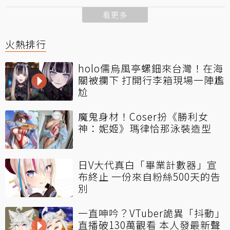
看更多
火熱排行
holo儒烏風亭螺鈿來台灣！在海
關被攔下 打開行李箱現場一陣尷
尬
魔鬼身材！Coser扮《勝利女
神：妮姬》瑪律恰那泳裝造型
日V大代真白「畢業計數器」宣
布終止 一份來自粉絲500天的告
別
一直呻吟？VTuber詭異「抖動」
直播破130萬觀看 本人發最新聲