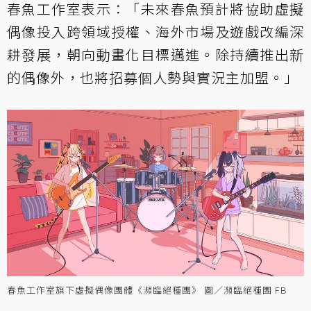
春魚工作室表示：「未來春魚預計將協助虛擬
偶像投入跨領域授權、海外市場及遊戲改編深
耕發展，朝向動畫化目標邁進。除持續推出新
的偶像外，也將招募個人勢與實況主加盟。」
春魚工作室旗下虛擬偶像團體《瀕臨絕種團》 圖／瀕臨絕種團 FB