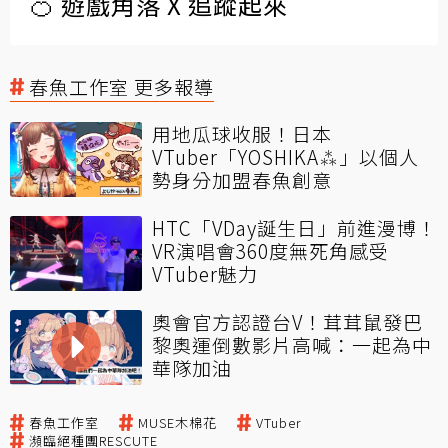
🍊 遊戲角落 X 追蹤起來
春魚工作室 更多報導
用地瓜球收服！日本
VTuber「YOSHIKA⁂」以個人
勢身分加盟春魚創意
HTC「VDay誕生日」前進漫博！
VR演唱會360度無死角感受
VTuber魅力
奧會官方認證台V！茸茸鼠發巴
黎奧運倒數影片高喊：一起為中
華隊加油
春魚工作室
MUSE木棉花
VTuber
瀕臨絕種團RESCUTE