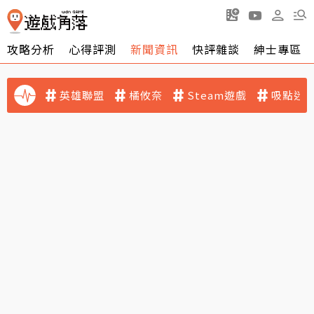
攻略分析
心得評測
新聞資訊
快評雜談
紳士專區
英雄聯盟
橘攸奈
Steam遊戲
吸點迷