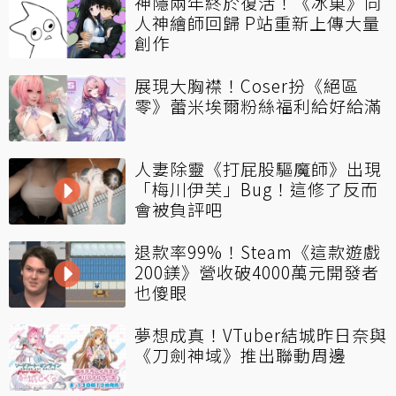
神隱兩年終於復活！《冰菓》同
人神繪師回歸 P站重新上傳大量
創作
展現大胸襟！Coser扮《絕區
零》蕾米埃爾粉絲福利給好給滿
人妻除靈《打屁股驅魔師》出現
「梅川伊芙」Bug！這修了反而
會被負評吧
退款率99%！Steam《這款遊戲
200鎂》營收破4000萬元開發者
也傻眼
夢想成真！VTuber結城昨日奈與
《刀劍神域》推出聯動周邊