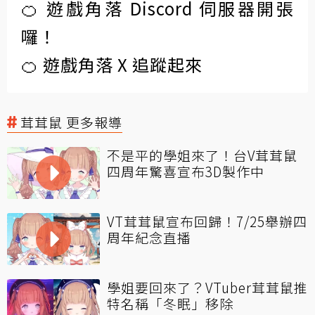
🍊 遊戲角落 Discord 伺服器開張
囉！
🍊 遊戲角落 X 追蹤起來
茸茸鼠 更多報導
不是平的學姐來了！台V茸茸鼠
四周年驚喜宣布3D製作中
VT茸茸鼠宣布回歸！7/25舉辦四
周年紀念直播
學姐要回來了？VTuber茸茸鼠推
特名稱「冬眠」移除