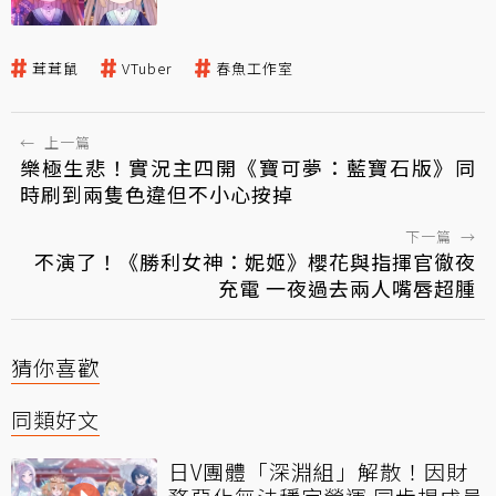
茸茸鼠
VTuber
春魚工作室
←
上一篇
樂極生悲！實況主四開《寶可夢：藍寶石版》同
時刷到兩隻色違但不小心按掉
下一篇
→
不演了！《勝利女神：妮姬》櫻花與指揮官徹夜
充電 一夜過去兩人嘴唇超腫
猜你喜歡
同類好文
日V團體「深淵組」解散！因財