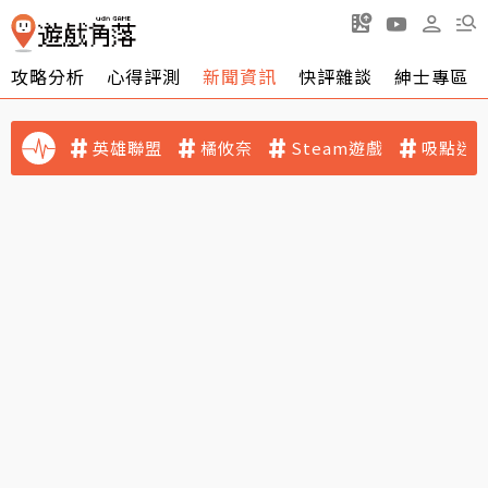
攻略分析
心得評測
新聞資訊
快評雜談
紳士專區
英雄聯盟
橘攸奈
Steam遊戲
吸點迷