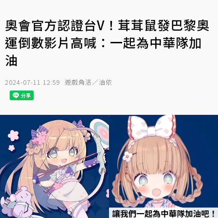
奧會官方認證台V！茸茸鼠發巴黎奧
運倒數影片高喊：一起為中華隊加
油
2024-07-11 12:59
遊戲角洛／油依