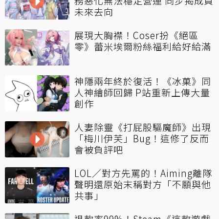
務惡化無法穩定營運 同步揭成員
未來去向
展現大胸襟！Coser扮《絕區
零》蕾米埃爾粉絲福利給好給滿
神隱兩年終於復活！《冰菓》同
人神繪師回歸 P站重新上傳大量
創作
人妻除靈《打屁股驅魔師》出現
「梅川伊芙」Bug！這修了反而
會被負評吧
LOL／對方先罵的！Aiming離隊
聲明還原始末稱對方「不願與他
共事」
退款率99%！Steam《這款遊戲