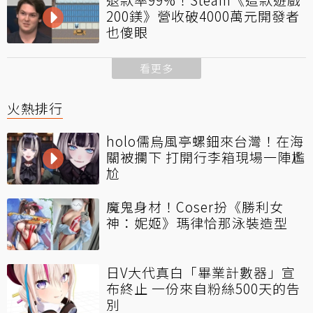
200鎂》營收破4000萬元開發者
也傻眼
看更多
火熱排行
holo儒烏風亭螺鈿來台灣！在海
關被攔下 打開行李箱現場一陣尷
尬
魔鬼身材！Coser扮《勝利女
神：妮姬》瑪律恰那泳裝造型
日V大代真白「畢業計數器」宣
布終止 一份來自粉絲500天的告
別