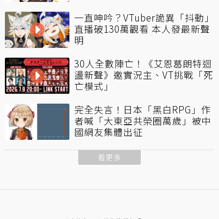
一直呻吟？VTuber詭異「抖動」
直播破130萬觀看 本人發最新聲
明
30人全數陣亡！《艾恩葛朗特迴
盪新聲》邀實況主、VT挑戰「死
亡模式」
完全失言！日本「黑白RPG」作
者喊「大東亞共榮圈萬歲」被中
國網友集體出征
看更多