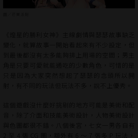
圖／芒果派對
《煌星的勝利女神》主線劇情與瑟瑟故事缺乏
變化，就算故事一開始看起來有不少設定，但
到最後都沒有太多能夠排上用場的空間；男主
角是只要可愛就能通吃的少數角色，可惜的是
只是因為大家突然想起了瑟瑟的念頭所以開
射，有不同的玩法但玩法不多，說不上優秀。
這個遊戲沒什麼好挑剔的地方可能是美術和配
音，除了介面和技能美術設計，人物美術設計
與色圖都很不錯。八個後宮，七女一男各自有
2 至 4 張 CG 圖，額外有 6 ～ 7 張多 P 玩法，