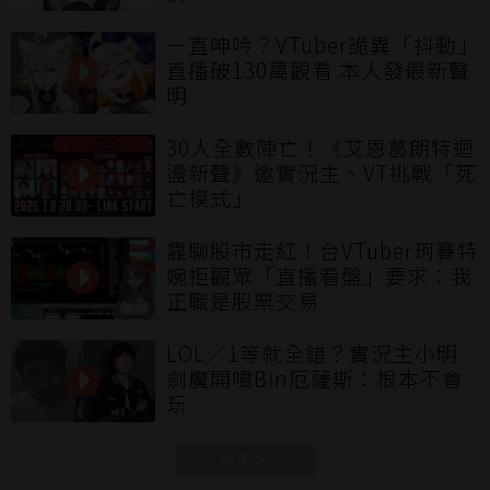
一直呻吟？VTuber詭異「抖動」
直播破130萬觀看 本人發最新聲
明
30人全數陣亡！《艾恩葛朗特迴
盪新聲》邀實況主、VT挑戰「死
亡模式」
靠聊股市走紅！台VTuber珂賽特
婉拒觀眾「直播看盤」要求：我
正職是股票交易
LOL／1等就全錯？實況主小明
劍魔開噴Bin厄薩斯：根本不會
玩
看更多