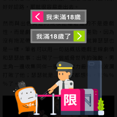
好好認路，那就很容易走出去。
然而與出色黃遊的規模距離最遠的不是遊戲
性，而是劇情——雖然劇情說不上差勁，因為
沒有拖泥帶水，但劇情平鋪直敘，就算瑟瑟也
是一樣，筆者可以用一句話概括遊戲主線劇情
和瑟瑟故事：出現了一個威脅世界的強敵，男
主角一邊收集同伴一邊增強實力最後毫無波瀾
打敗了他；瑟瑟就是......大家都想％，就％％
％了。