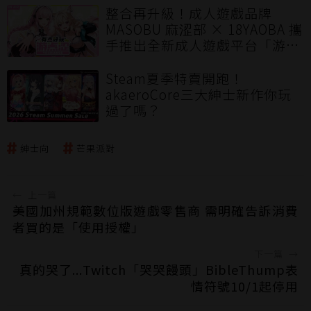
整合再升級！成人遊戲品牌
MASOBU 麻涩部 × 18YAOBA 攜
手推出全新成人遊戲平台「游点
涩」打造華語圈優質多元的成人
遊戲體驗
Steam夏季特賣開跑！
akaeroCore三大紳士新作你玩
過了嗎？
紳士向
芒果派對
←
上一篇
美國加州規範數位版遊戲零售商 需明確告訴消費
者買的是「使用授權」
下一篇
→
真的哭了...Twitch「哭哭饅頭」BibleThump表
情符號10/1起停用