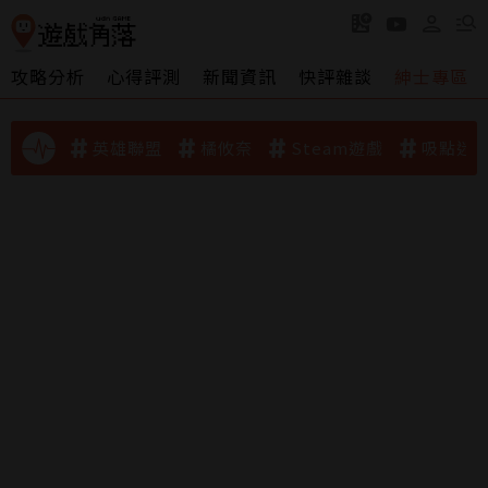
攻略分析
心得評測
新聞資訊
快評雜談
紳士專區
英雄聯盟
橘攸奈
Steam遊戲
吸點迷