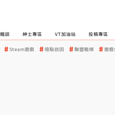
雜談
紳士專區
VT加油站
投稿專區
Steam遊戲
吸點迷因
聯盟戰棋
遊戲