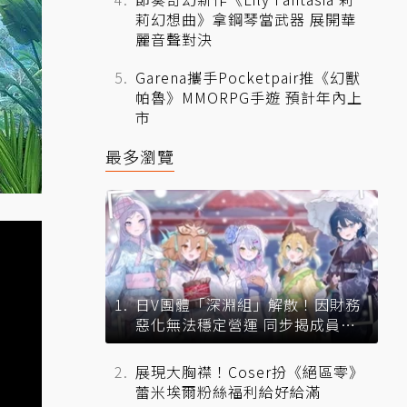
莉幻想曲》拿鋼琴當武器 展開華
麗音聲對決
Garena攜手Pocketpair推《幻獸
帕魯》MMORPG手遊 預計年內上
市
最多瀏覽
日V團體「深淵組」解散！因財務
惡化無法穩定營運 同步揭成員未
來去向
展現大胸襟！Coser扮《絕區零》
蕾米埃爾粉絲福利給好給滿