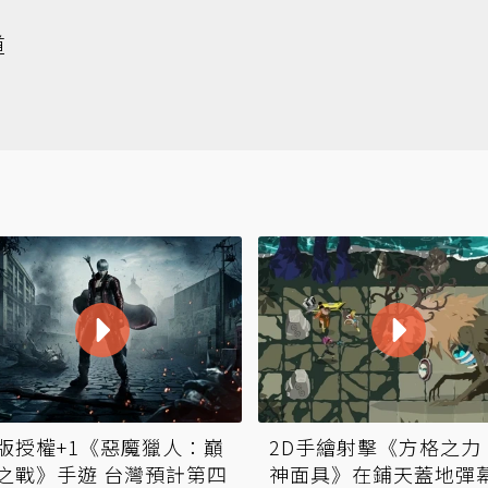
道
版授權+1《惡魔獵人：巔
2D手繪射擊《方格之力
之戰》手遊 台灣預計第四
神面具》在鋪天蓋地彈