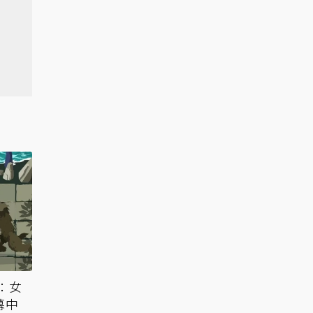
：女
幕中