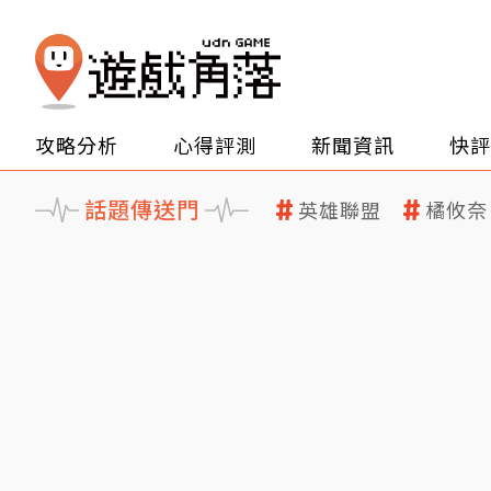
攻略分析
心得評測
新聞資訊
快評
話題傳送門
英雄聯盟
橘攸奈