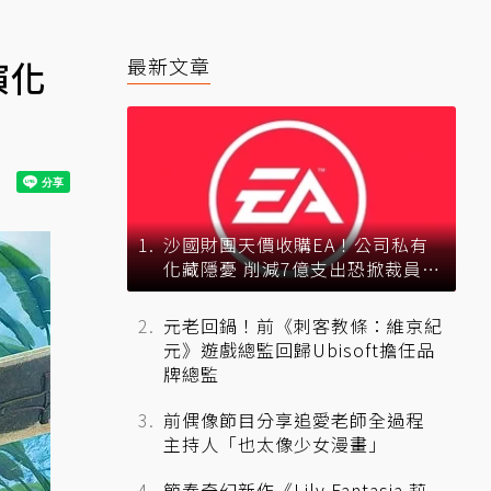
演化
最新文章
沙國財團天價收購EA！公司私有
化藏隱憂 削減7億支出恐掀裁員風
暴？
元老回鍋！前《刺客教條：維京紀
元》遊戲總監回歸Ubisoft擔任品
牌總監
前偶像節目分享追愛老師全過程
主持人「也太像少女漫畫」
節奏奇幻新作《Lily Fantasia 莉