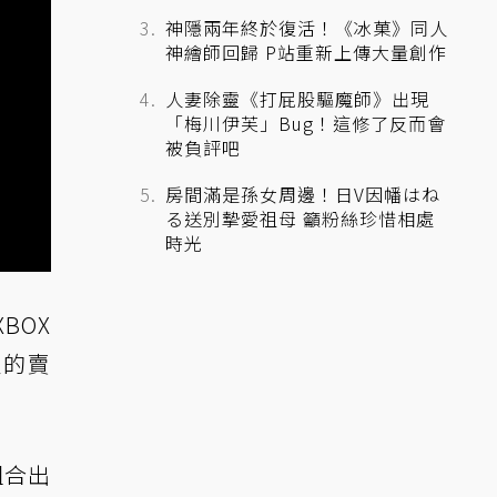
神隱兩年終於復活！《冰菓》同人
神繪師回歸 P站重新上傳大量創作
人妻除靈《打屁股驅魔師》出現
「梅川伊芙」Bug！這修了反而會
被負評吧
房間滿是孫女周邊！日V因幡はね
る送別摯愛祖母 籲粉絲珍惜相處
時光
BOX
人的賣
組合出