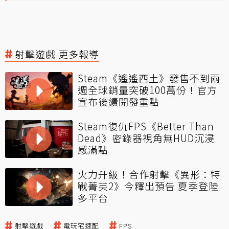
射擊遊戲 更多報導
Steam《遙遙西土》發售不到兩
週全球銷量突破100萬份！官方
宣布後續開發重點
Steam復仇FPS《Better Than
Dead》密錄器視角無HUD沉浸
感滿點
火力升級！合作射擊《異形：特
戰菁英2》今釋出預告 夏季登陸
多平台
射擊遊戲
電玩宅速配
FPS