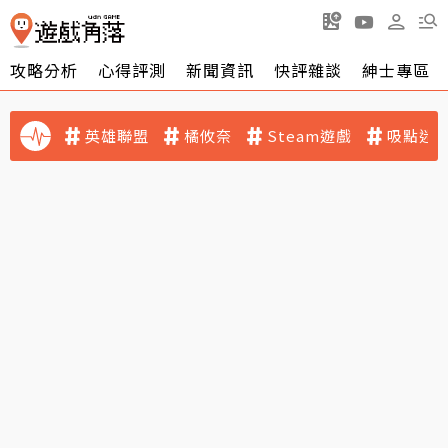
攻略分析
心得評測
新聞資訊
快評雜談
紳士專區
英雄聯盟
橘攸奈
Steam遊戲
吸點迷