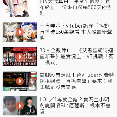
日V大代真白「畢業計數器」宣
布終止 一份來自粉絲500天的告
別
一直呻吟？VTuber詭異「抖動」
直播破130萬觀看 本人發最新聲
明
30人全數陣亡！《艾恩葛朗特迴
盪新聲》邀實況主、VT挑戰「死
亡模式」
靠聊股市走紅！台VTuber珂賽特
婉拒觀眾「直播看盤」要求：我
正職是股票交易
LOL／1等就全錯？實況主小明
劍魔開噴Bin厄薩斯：根本不會
玩