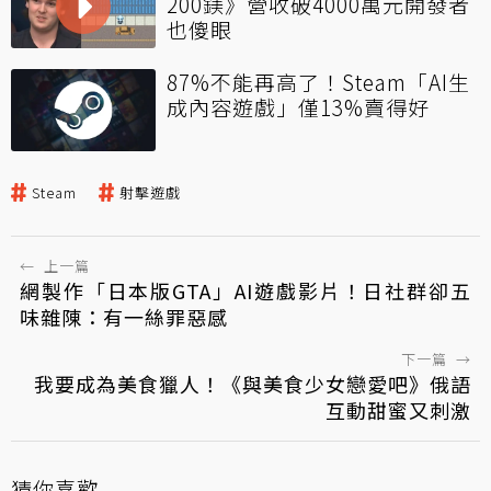
200鎂》營收破4000萬元開發者
也傻眼
87%不能再高了！Steam「AI生
成內容遊戲」僅13%賣得好
Steam
射擊遊戲
←
上一篇
網製作「日本版GTA」AI遊戲影片！日社群卻五
味雜陳：有一絲罪惡感
下一篇
→
我要成為美食獵人！《與美食少女戀愛吧》俄語
互動甜蜜又刺激
猜你喜歡