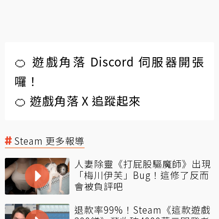
🍊 遊戲角落 Discord 伺服器開張
囉！
🍊 遊戲角落 X 追蹤起來
Steam 更多報導
人妻除靈《打屁股驅魔師》出現
「梅川伊芙」Bug！這修了反而
會被負評吧
退款率99%！Steam《這款遊戲