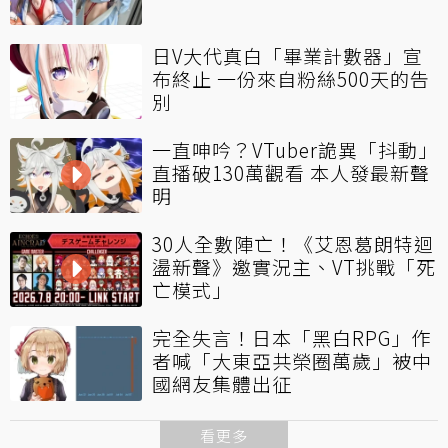
日V大代真白「畢業計數器」宣
布終止 一份來自粉絲500天的告
別
一直呻吟？VTuber詭異「抖動」
直播破130萬觀看 本人發最新聲
明
30人全數陣亡！《艾恩葛朗特迴
盪新聲》邀實況主、VT挑戰「死
亡模式」
完全失言！日本「黑白RPG」作
者喊「大東亞共榮圈萬歲」被中
國網友集體出征
看更多