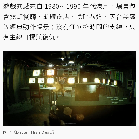
遊戲靈感來自 1980～1990 年代港片，場景包
含霓虹餐廳、骯髒夜店、陰暗巷道、天台黑窩
等經典動作場景；沒有任何拖時間的支線，只
有主線目標與復仇。
圖／《Better Than Dead》