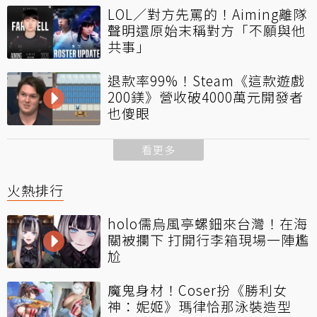
LOL／對方先罵的！Aiming離隊
聲明還原始末稱對方「不願與他
共事」
退款率99%！Steam《這款遊戲
200鎂》營收破4000萬元開發者
也傻眼
看更多
火熱排行
holo儒烏風亭螺鈿來台灣！在海
關被攔下 打開行李箱現場一陣尷
尬
魔鬼身材！Coser扮《勝利女
神：妮姬》瑪律恰那泳裝造型