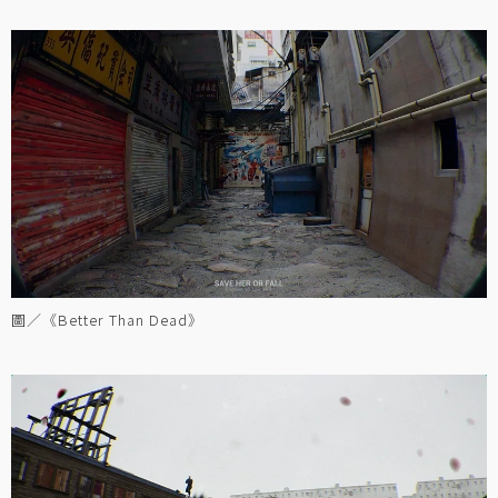
圖／《Better Than Dead》