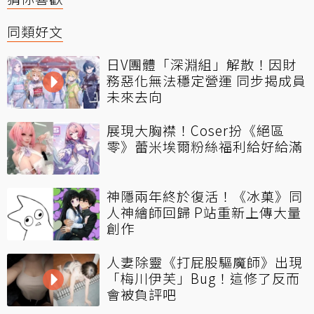
同類好文
日V團體「深淵組」解散！因財
務惡化無法穩定營運 同步揭成員
未來去向
展現大胸襟！Coser扮《絕區
零》蕾米埃爾粉絲福利給好給滿
神隱兩年終於復活！《冰菓》同
人神繪師回歸 P站重新上傳大量
創作
人妻除靈《打屁股驅魔師》出現
「梅川伊芙」Bug！這修了反而
會被負評吧