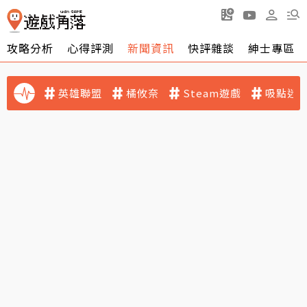
攻略分析
心得評測
新聞資訊
快評雜談
紳士專區
英雄聯盟
橘攸奈
Steam遊戲
吸點迷