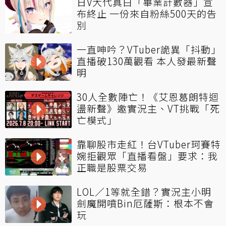
日V大代真白「畢業計數器」宣
布終止 一份來自粉絲500天的告
別
一直呻吟？VTuber詭異「抖動」
直播破130萬觀看 本人發最新聲
明
30人全數陣亡！《艾恩葛朗特迴
盪新聲》邀實況主、VT挑戰「死
亡模式」
靠聊股市走紅！台VTuber珂賽特
婉拒觀眾「直播看盤」要求：我
正職是股票交易
LOL／1等就全錯？實況主小明
劍魔開噴Bin厄薩斯：根本不會
玩