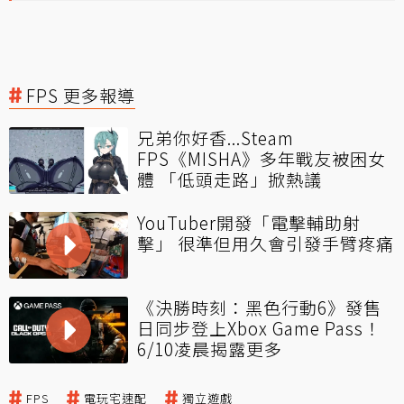
FPS 更多報導
兄弟你好香...Steam
FPS《MISHA》多年戰友被困女
體 「低頭走路」掀熱議
YouTuber開發「電擊輔助射
擊」 很準但用久會引發手臂疼痛
《決勝時刻：黑色行動6》發售
日同步登上Xbox Game Pass！
6/10凌晨揭露更多
FPS
電玩宅速配
獨立遊戲