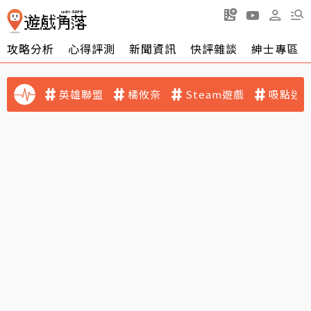
攻略分析
心得評測
新聞資訊
快評雜談
紳士專區
英雄聯盟
橘攸奈
Steam遊戲
吸點迷