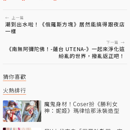
←
上一篇
潮到出水啦！《俄羅斯方塊》居然能搞得跟夜店
一樣
下一篇
→
《南無阿彌陀佛！-蓮台 UTENA-》一起來淨化這
紛亂的世界，撥亂返正吧！
猜你喜歡
火熱排行
魔鬼身材！Coser扮《勝利女
神：妮姬》瑪律恰那泳裝造型