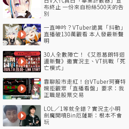
日V大代真白「畢業計數器」宣
布終止 一份來自粉絲500天的告
別
一直呻吟？VTuber詭異「抖動」
直播破130萬觀看 本人發最新聲
明
30人全數陣亡！《艾恩葛朗特迴
盪新聲》邀實況主、VT挑戰「死
亡模式」
靠聊股市走紅！台VTuber珂賽特
婉拒觀眾「直播看盤」要求：我
正職是股票交易
LOL／1等就全錯？實況主小明
劍魔開噴Bin厄薩斯：根本不會
玩