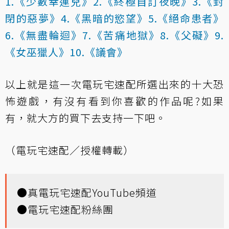
1.《少數幸運兒》
2.《終極自訂夜晚》
3.《封
閉的惡夢》
4.《黑暗的慾望》
5.《絕命患者》
6.《無盡輪迴》
7.《苦痛地獄》
8.《父礙》
9.
《女巫獵人》
10.《議會》
以上就是這一次電玩宅速配所選出來的十大恐
怖遊戲，有沒有看到你喜歡的作品呢?如果
有，就大方的買下去支持一下吧。
（電玩宅速配／授權轉載）
●
真電玩宅速配YouTube頻道
●
電玩宅速配粉絲團