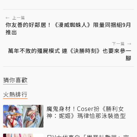
←
上一篇
你友善的好鄰居！《漫威蜘蛛人》限量同捆組9月
推出
下一篇
→
萬年不敗的殭屍模式 連《決勝時刻》也要來參一
腳
猜你喜歡
火熱排行
魔鬼身材！Coser扮《勝利女
神：妮姬》瑪律恰那泳裝造型