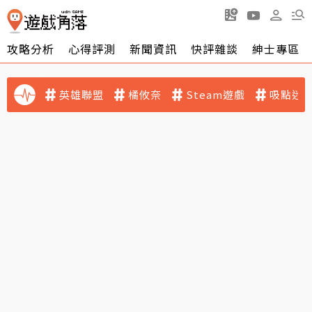
攻略分析
心得評測
新聞資訊
快評雜談
紳士專區
英雄聯盟
橘攸奈
Steam遊戲
吸點迷