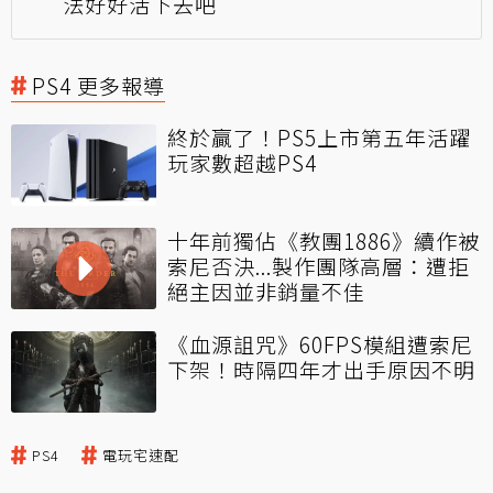
法好好活下去吧
PS4 更多報導
終於贏了！PS5上市第五年活躍
玩家數超越PS4
十年前獨佔《教團1886》續作被
索尼否決...製作團隊高層：遭拒
絕主因並非銷量不佳
《血源詛咒》60FPS模組遭索尼
下架！時隔四年才出手原因不明
PS4
電玩宅速配