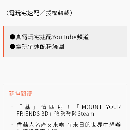
（
電玩宅速配
／授權轉載）
●
真電玩宅速配YouTube頻道
●
電玩宅速配粉絲團
延伸閱讀
「基」情四射！「MOUNT YOUR
FRIENDS 3D」強勢登陸Steam
香菇人名產又來啦 在末日的世界中想辦