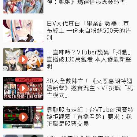
神：妮姬》瑪律恰那泳裝造型
日V大代真白「畢業計數器」宣
布終止 一份來自粉絲500天的告
別
一直呻吟？VTuber詭異「抖動」
直播破130萬觀看 本人發最新聲
明
30人全數陣亡！《艾恩葛朗特迴
盪新聲》邀實況主、VT挑戰「死
亡模式」
靠聊股市走紅！台VTuber珂賽特
婉拒觀眾「直播看盤」要求：我
正職是股票交易