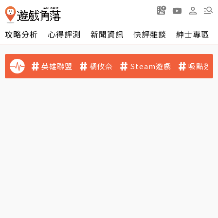
攻略分析
心得評測
新聞資訊
快評雜談
紳士專區
英雄聯盟
橘攸奈
Steam遊戲
吸點迷