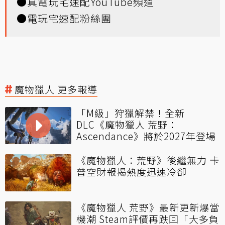
●
真電玩宅速配YouTube頻道
●
電玩宅速配粉絲團
魔物獵人 更多報導
「M級」狩獵解禁！全新
DLC《魔物獵人 荒野：
Ascendance》將於2027年登場
《魔物獵人：荒野》後繼無力 卡
普空財報揭熱度迅速冷卻
《魔物獵人 荒野》最新更新爆當
機潮 Steam評價再跌回「大多負