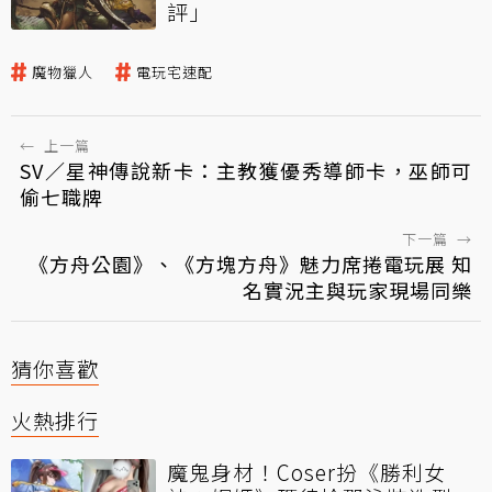
評」
魔物獵人
電玩宅速配
←
上一篇
SV／星神傳說新卡：主教獲優秀導師卡，巫師可
偷七職牌
下一篇
→
《方舟公園》、《方塊方舟》魅力席捲電玩展 知
名實況主與玩家現場同樂
猜你喜歡
火熱排行
魔鬼身材！Coser扮《勝利女