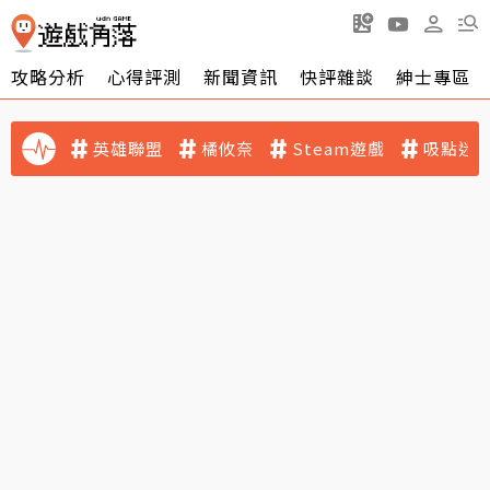
攻略分析
心得評測
新聞資訊
快評雜談
紳士專區
英雄聯盟
橘攸奈
Steam遊戲
吸點迷