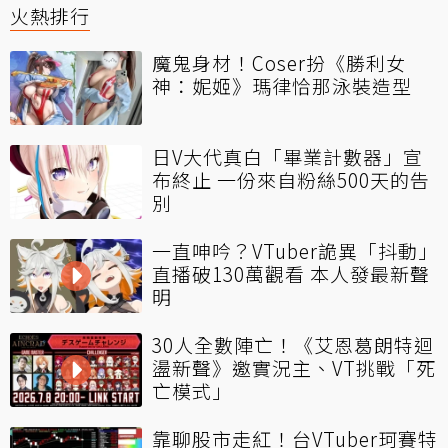
火熱排行
魔鬼身材！Coser扮《勝利女
神：妮姬》瑪律恰那泳裝造型
日V大代真白「畢業計數器」宣
布終止 一份來自粉絲500天的告
別
一直呻吟？VTuber詭異「抖動」
直播破130萬觀看 本人發最新聲
明
30人全數陣亡！《艾恩葛朗特迴
盪新聲》邀實況主、VT挑戰「死
亡模式」
靠聊股市走紅！台VTuber珂賽特