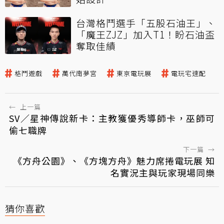
台灣格鬥選手「五股石油王」、
「魔王ZJZ」加入T1！盼石油盃
奪取佳績
格鬥遊戲
萬代南夢宮
東京電玩展
電玩宅速配
←
上一篇
SV／星神傳說新卡：主教獲優秀導師卡，巫師可
偷七職牌
下一篇
→
《方舟公園》、《方塊方舟》魅力席捲電玩展 知
名實況主與玩家現場同樂
猜你喜歡