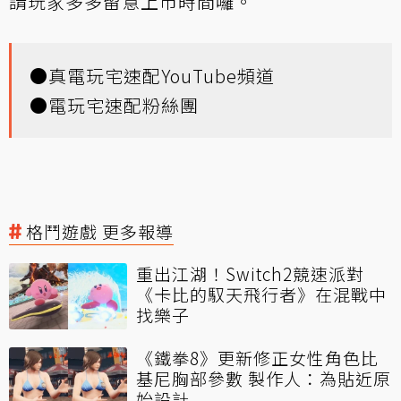
請玩家多多留意上市時間囉。
●
真電玩宅速配YouTube頻道
●
電玩宅速配粉絲團
格鬥遊戲 更多報導
重出江湖！Switch2競速派對
《卡比的馭天飛行者》在混戰中
找樂子
《鐵拳8》更新修正女性角色比
基尼胸部參數 製作人：為貼近原
始設計