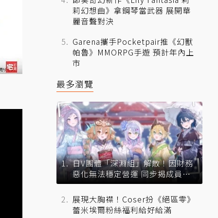
莉幻想曲》拿鋼琴當武器 展開華
麗音聲對決
Garena攜手Pocketpair推《幻獸
帕魯》MMORPG手遊 預計年內上
市
最多瀏覽
日V團體「深淵組」解散！因財務
惡化無法穩定營運 同步揭成員未
來去向
展現大胸襟！Coser扮《絕區零》
蕾米埃爾粉絲福利給好給滿