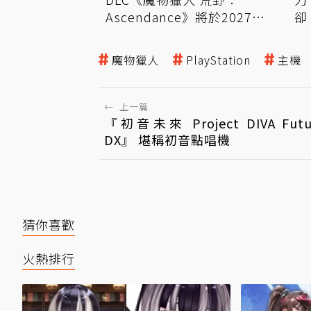
卻
Ascendance》將於2027年
登場
魔物獵人
PlayStation
主機
←
上一篇
『初音未來 Project DIVA Futu
DX』 堪稱初音點唱機
猜你喜歡
火熱排行