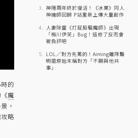
神隱兩年終於復活！《冰菓》同人
神繪師回歸 P站重新上傳大量創作
人妻除靈《打屁股驅魔師》出現
「梅川伊芙」Bug！這修了反而會
被負評吧
LOL／對方先罵的！Aiming離隊聲
明還原始末稱對方「不願與他共
事」
小時的
的《
魔
場景，
起攻略