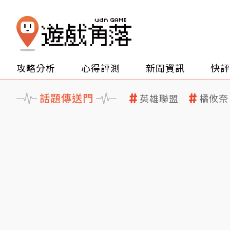
攻略分析
心得評測
新聞資訊
快評
話題傳送門
英雄聯盟
橘攸奈