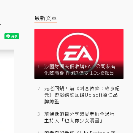
機
最新文章
沙國財團天價收購EA！公司私有
化藏隱憂 削減7億支出恐掀裁員風
暴？
元老回鍋！前《刺客教條：維京紀
元》遊戲總監回歸Ubisoft擔任品
牌總監
前偶像節目分享追愛老師全過程
主持人「也太像少女漫畫」
節奏奇幻新作《Lily Fantasia 莉