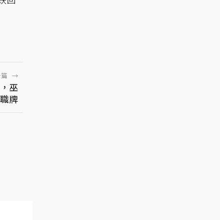
一篇
→
卡，巫
職牌