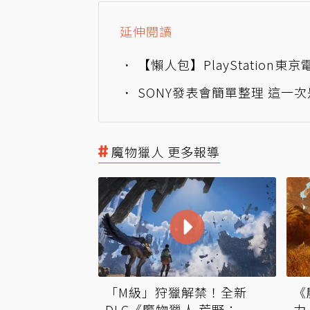
延伸閱讀
【懶人包】PlayStatio
SONY發表會簡單整理 這一
魔物獵人 更多報導
《
「M級」狩獵解禁！全新
力
DLC《魔物獵人 荒野：