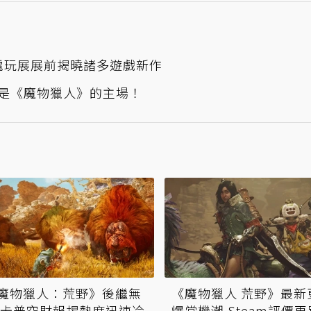
n東京電玩展展前揭曉諸多遊戲新作
次是《魔物獵人》的主場！
魔物獵人：荒野》後繼無
《魔物獵人 荒野》最新
 卡普空財報揭熱度迅速冷
爆當機潮 Steam評價