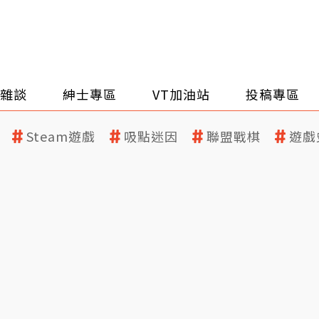
雜談
紳士專區
VT加油站
投稿專區
Steam遊戲
吸點迷因
聯盟戰棋
遊戲