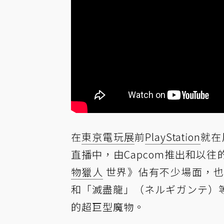
在
東京電玩展
前
PlayStation
就在
直播中，由Capcom推出和以
物獵人
世界》佔有不少場面，也
和「滅盡龍」（ネルギガンテ）
的超巨型魔物。