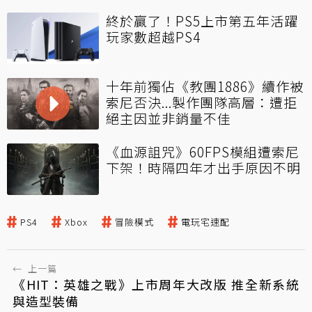
終於贏了！PS5上市第五年活躍
玩家數超越PS4
十年前獨佔《教團1886》續作被
索尼否決...製作團隊高層：遭拒
絕主因並非銷量不佳
《血源詛咒》60FPS模組遭索尼
下架！時隔四年才出手原因不明
PS4
Xbox
冒險模式
電玩宅速配
←
上一篇
《HIT：英雄之戰》上市周年大改版 推全新系統
與造型裝備