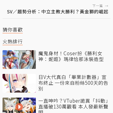
下一篇
→
SV／趨勢分析：中立主教大勝利？黃金獅的崛起
猜你喜歡
火熱排行
魔鬼身材！Coser扮《勝利女
神：妮姬》瑪律恰那泳裝造型
日V大代真白「畢業計數器」宣
布終止 一份來自粉絲500天的告
別
一直呻吟？VTuber詭異「抖動」
直播破130萬觀看 本人發最新聲
明