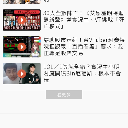
30人全數陣亡！《艾恩葛朗特迴
盪新聲》邀實況主、VT挑戰「死
亡模式」
靠聊股市走紅！台VTuber珂賽特
婉拒觀眾「直播看盤」要求：我
正職是股票交易
LOL／1等就全錯？實況主小明
劍魔開噴Bin厄薩斯：根本不會
玩
看更多