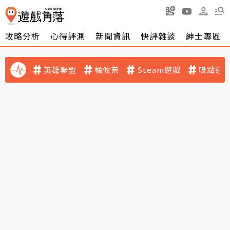
攻略分析
心得評測
新聞資訊
快評雜談
紳士專區
英雄聯盟
橘攸奈
Steam遊戲
吸點迷