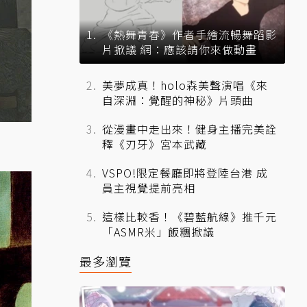
《熱舞青春》作者手繪流暢舞蹈影
片掀議 網：應該請你來做動畫
美夢成真！holo森美聲演唱《來
自深淵：覺醒的神秘》片頭曲
從漫畫中走出來！健身主播完美詮
釋《刃牙》宮本武藏
VSPO!限定餐廳即將登陸台港 成
員主視覺提前亮相
這樣比較香！《碧藍航線》推千元
「ASMR米」飯糰掀議
最多瀏覽