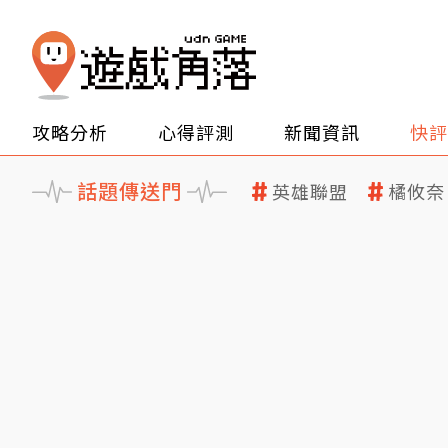
攻略分析
心得評測
新聞資訊
快評
話題傳送門
英雄聯盟
橘攸奈