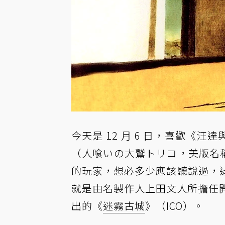
今天是 12 月 6 日，喜歡《
（人喰いの大鷲トリコ，美版名稱：Th
的玩家，想必多少應該聽說過，
就是由名製作人上田文人所擔任開發
出的《
迷霧古城
》（ICO）。