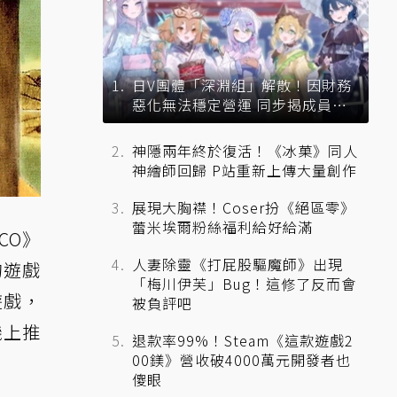
日V團體「深淵組」解散！因財務
惡化無法穩定營運 同步揭成員未
來去向
神隱兩年終於復活！《冰菓》同人
神繪師回歸 P站重新上傳大量創作
展現大胸襟！Coser扮《絕區零》
蕾米埃爾粉絲福利給好給滿
CO》
人妻除靈《打屁股驅魔師》出現
的遊戲
「梅川伊芙」Bug！這修了反而會
遊戲，
被負評吧
機上推
退款率99%！Steam《這款遊戲2
00鎂》營收破4000萬元開發者也
傻眼