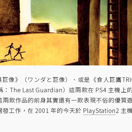
汪達與巨像》（ワンダと巨像）、或是《食人巨鷹TRI
e Last Guardian）這兩款在 PS4 主機上
這兩款作品的前身其實還有一款表現不俗的優質
工作，在 2001 年的今天於
PlayStation
2 主