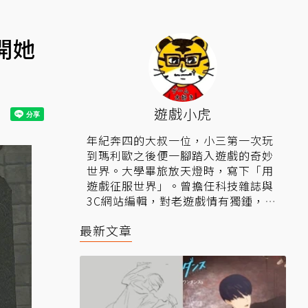
開她
遊戲小虎
年紀奔四的大叔一位，小三第一次玩
到瑪利歐之後便一腳踏入遊戲的奇妙
世界。大學畢旅放天燈時，寫下「用
遊戲征服世界」。曾擔任科技雜誌與
3C網站編輯，對老遊戲情有獨鍾，盼
望社會有天能重返過往遊戲榮景時
最新文章
光。
▍相關連結：
粉絲專頁
、
Youtube頻
道
。