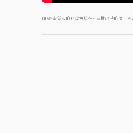
HD高畫質版的迷霧古城在PS3推出時的廣告影