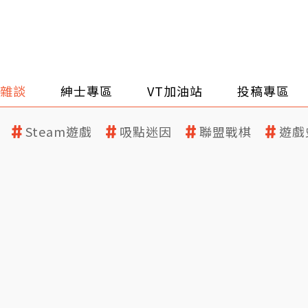
雜談
紳士專區
VT加油站
投稿專區
Steam遊戲
吸點迷因
聯盟戰棋
遊戲