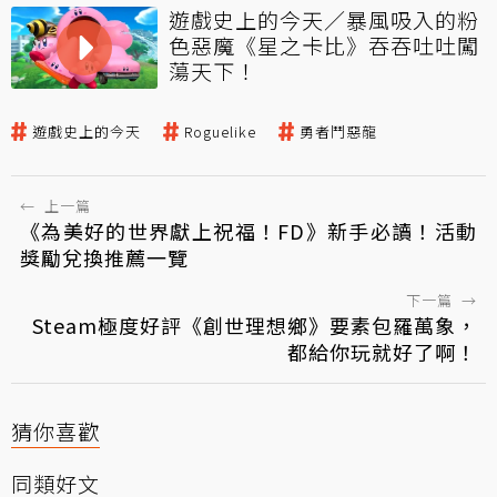
遊戲史上的今天／暴風吸入的粉
色惡魔《星之卡比》吞吞吐吐闖
蕩天下！
遊戲史上的今天
Roguelike
勇者鬥惡龍
←
上一篇
《為美好的世界獻上祝福！FD》新手必讀！活動
獎勵兌換推薦一覽
下一篇
→
Steam極度好評《創世理想鄉》要素包羅萬象，
都給你玩就好了啊！
猜你喜歡
同類好文