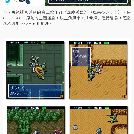
不可思議迷宮系列的第二款作品《風塵英雄》（風来のシレン），是
CHUNSOFT 原創的主題遊戲，以主角風來人「希煉」進行冒險，遊戲
風格增加不少日式和風味。