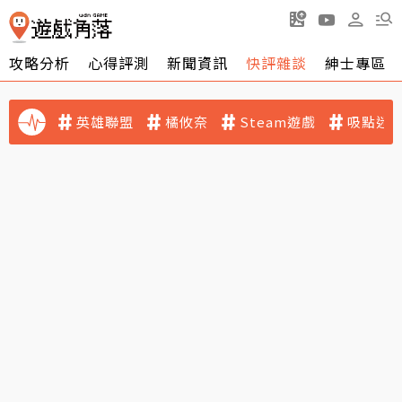
攻略分析
心得評測
新聞資訊
快評雜談
紳士專區
英雄聯盟
橘攸奈
Steam遊戲
吸點迷