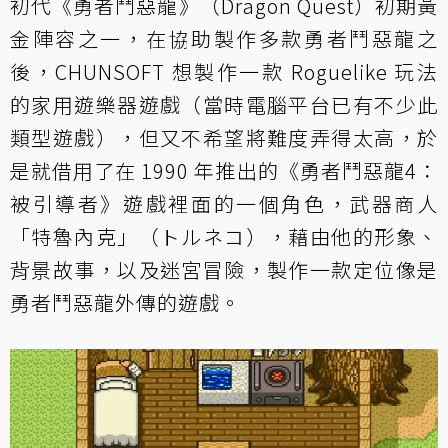
初代《勇者鬥惡龍》（Dragon Quest）初期黃
金陣容之一，在協助製作多款勇者鬥惡龍之
後，CHUNSOFT 想製作一款 Roguelike 玩法
的家用遊樂器遊戲（當時電腦平台已有不少此
類型遊戲），但又不希望將難度弄得太高，於
是就借用了在 1990 年推出的《勇者鬥惡龍4：
被引導者》遊戲裡面的一個角色，武器商人
「特魯內克」（トルネコ），藉由他的形象、
背景故事，以及迷宮冒險，製作一款定位像是
勇者鬥惡龍外傳的遊戲。