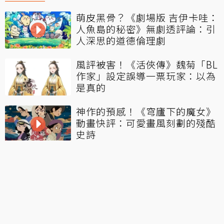
萌皮黑骨？《劇場版 吉伊卡哇：
人魚島的秘密》無劇透評論：引
人深思的道德倫理劇
風評被害！《活俠傳》魏菊「BL
作家」設定誤導一票玩家：以為
是真的
神作的預感！《穹廬下的魔女》
動畫快評：可愛畫風刻劃的殘酷
史詩
火熱排行
holo儒烏風亭螺鈿來台灣！在海
關被攔下 打開行李箱現場一陣尷
尬