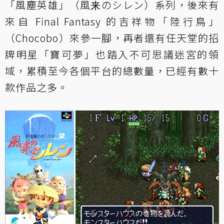
「風塵英雄」（風来のシレン）系列，後來有
來自 Final Fantasy 的吉祥物「陸行鳥」
（Chocobo）來參一腳，再者還有任天堂的招
牌明星「寶可夢」也踏入不可思議迷宮的領
域，累積至今各個平台的總數量，已經有數十
款作品之多。