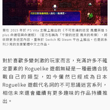
曾在 2015 年於 PS Vita 主機上推出的《不可思議的迷宮 風塵英雄 5
plus 命運塔與命運骰》（官方名稱為「千變的迷宮 風來的希煉），將
收錄更多迷宮內容，重新於 Switch 和 Steam 平台上推出。也是該系
列少見的支援繁體中文之作品。
對於喜歡多變刺激的玩家而言，充滿許多不確
定要素的 Roguelike 遊戲無疑是一種最適合挑
戰自己的類型，如今儼然已經成為日本
Roguelike 遊戲代名詞的不可思議迷宮系列，
相信未來還會繼續有更多趣味的作品持續推
出。