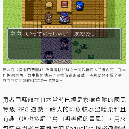
原本在《勇者鬥惡龍4》為勇者夥伴群之一的武器商人特魯內克，在本
作擔綱主角，故事描述他為了尋找傳說的寶藏，帶著妻兒不辭辛勞，
來到不可思議的迷宮欲一探究竟。
勇者鬥惡龍在日本當時已經是家喻戶曉的國民
等級 RPG 遊戲，給人的印象較為溫暖柔和且
有趣（這也多虧了鳥山明老師的畫風），用來
包裝高門檻且有難度的 Roguelike 風格遊戲是