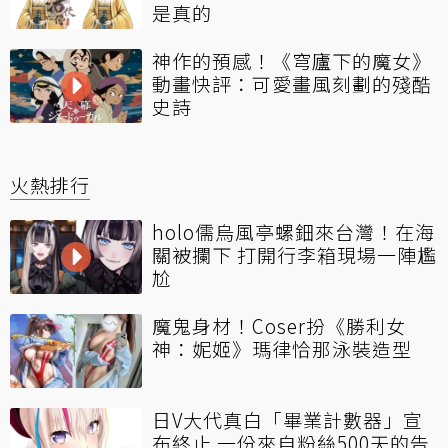
是真的
神作的預感！《穹廬下的魔女》
動畫快評：可愛畫風刻劃的殘酷
史詩
火熱排行
holo儒烏風亭螺鈿來台灣！在海
關被攔下 打開行李箱現場一陣尷
尬
魔鬼身材！Coser扮《勝利女
神：妮姬》瑪律恰那泳裝造型
日V大代真白「畢業計數器」宣
布終止 一份來自粉絲500天的告