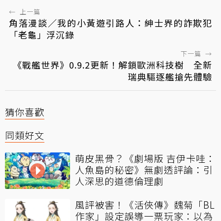
←
上一篇
角落漫談／我的小黃遊引路人：紳士界的詐欺犯
「老龜」浮沉錄
下一篇
→
《戰艦世界》0.9.2更新！解鎖歐洲科技樹 全新
瑞典驅逐艦搶先體驗
猜你喜歡
同類好文
萌皮黑骨？《劇場版 吉伊卡哇：
人魚島的秘密》無劇透評論：引
人深思的道德倫理劇
風評被害！《活俠傳》魏菊「BL
作家」設定誤導一票玩家：以為