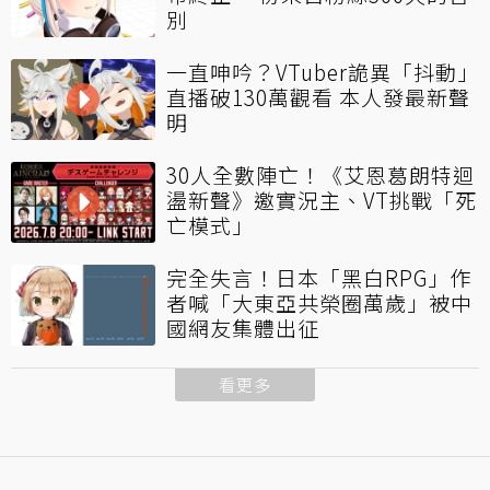
別
一直呻吟？VTuber詭異「抖動」
直播破130萬觀看 本人發最新聲
明
30人全數陣亡！《艾恩葛朗特迴
盪新聲》邀實況主、VT挑戰「死
亡模式」
完全失言！日本「黑白RPG」作
者喊「大東亞共榮圈萬歲」被中
國網友集體出征
看更多