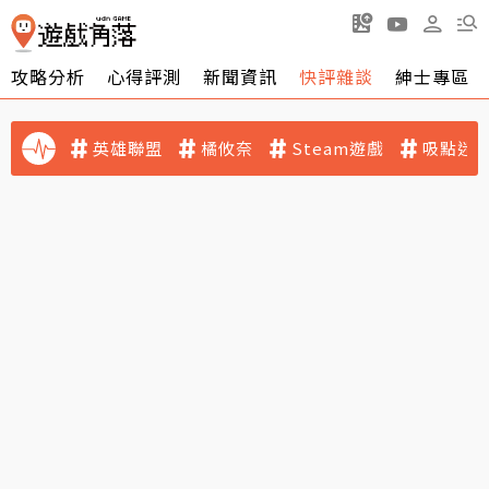
攻略分析
心得評測
新聞資訊
快評雜談
紳士專區
英雄聯盟
橘攸奈
Steam遊戲
吸點迷