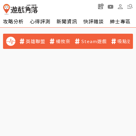
攻略分析
心得評測
新聞資訊
快評雜談
紳士專區
英雄聯盟
橘攸奈
Steam遊戲
吸點迷