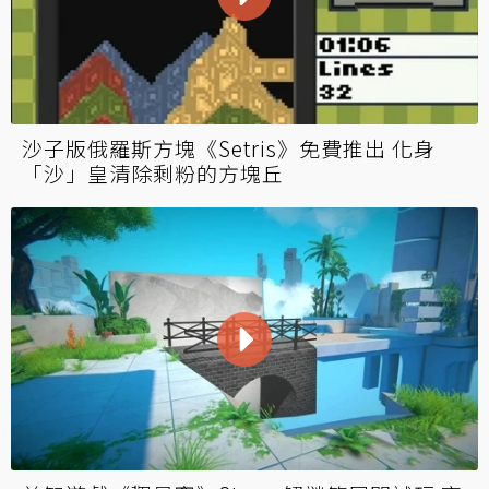
沙子版俄羅斯方塊《Setris》免費推出 化身
「沙」皇清除剩粉的方塊丘