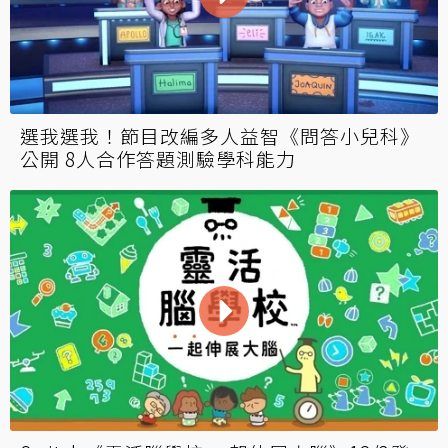
經典益智遊戲《2048》一輪玩4年？玩家堆至
破百萬數字 氣力放盡喊「差不多了」
選我選我！節目改編多人益智《問答小兒科》
公開 8人合作答題測驗學科能力