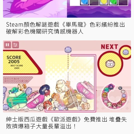
Steam顏色解謎遊戲《畢馬龍》色彩繽紛推出
破解彩色機關研究情感機器人
紳士版西瓜遊戲《歐派遊戲》免費推出 堆疊失
敗擠爆箱子大量長輩溢出！