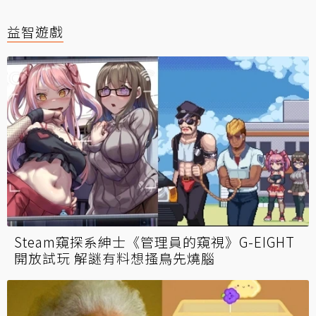
益智遊戲
Steam窺探系紳士《管理員的窺視》G-EIGHT
開放試玩 解謎有料想搔鳥先燒腦