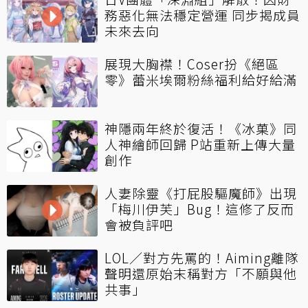
務惡化無法穩定營運 同步揭成員
未來去向
展現大胸襟！Coser扮《絕區
零》蕾米埃爾粉絲福利給好給滿
神隱兩年終於復活！《冰菓》同
人神繪師回歸 P站重新上傳大量
創作
人妻除靈《打屁股驅魔師》出現
「梅川伊芙」Bug！這修了反而
會被負評吧
LOL／對方先罵的！Aiming離隊
聲明還原始末稱對方「不願與他
共事」