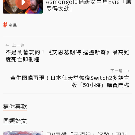
Asmongold稱新女主角Evie「臉
長得太幼」
劍星
←
上一篇
不是鬧著玩的！《艾恩葛朗特 迴盪新聲》最高難
度死亡即刪檔
下一篇
→
黃牛囤購再現！日本任天堂恢復Switch2多語言
版「50小時」購買門檻
猜你喜歡
同類好文
日V團體「深淵組」解散！因財