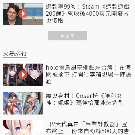
退款率99%！Steam《這款遊戲
200鎂》營收破4000萬元開發者
也傻眼
看更多
火熱排行
holo儒烏風亭螺鈿來台灣！在海
關被攔下 打開行李箱現場一陣尷
尬
魔鬼身材！Coser扮《勝利女
神：妮姬》瑪律恰那泳裝造型
日V大代真白「畢業計數器」宣
布終止 一份來自粉絲500天的告