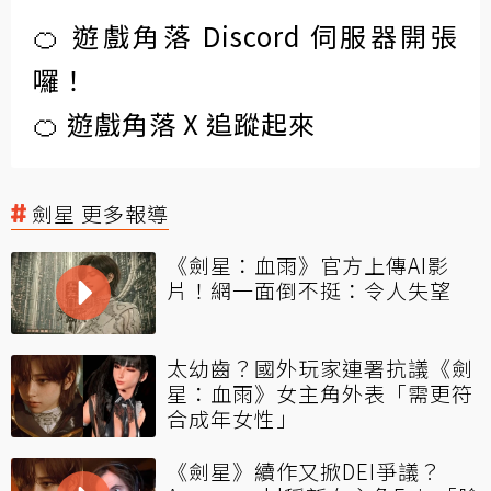
🍊 遊戲角落 Discord 伺服器開張
囉！
🍊 遊戲角落 X 追蹤起來
劍星 更多報導
《劍星：血雨》官方上傳AI影
片！網一面倒不挺：令人失望
太幼齒？國外玩家連署抗議《劍
星：血雨》女主角外表「需更符
合成年女性」
《劍星》續作又掀DEI爭議？