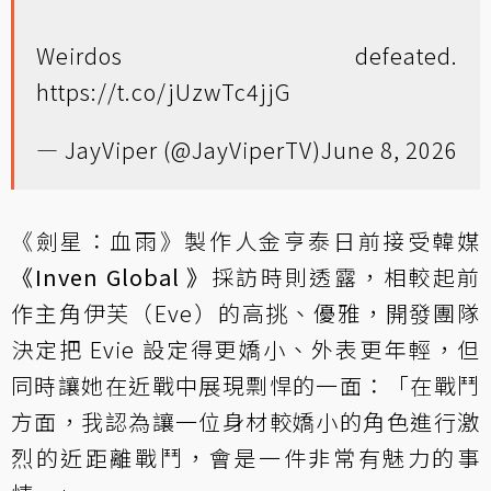
Weirdos defeated.
https://t.co/jUzwTc4jjG
— JayViper (@JayViperTV)
June 8, 2026
《劍星：血雨》製作人金亨泰日前接受韓媒
《Inven Global 》
採訪時則透露，相較起前
作主角伊芙（Eve）的高挑、優雅，開發團隊
決定把 Evie 設定得更嬌小、外表更年輕，但
同時讓她在近戰中展現剽悍的一面：「在戰鬥
方面，我認為讓一位身材較嬌小的角色進行激
烈的近距離戰鬥，會是一件非常有魅力的事