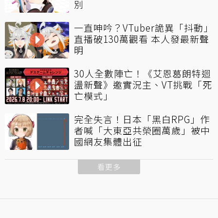
別
一直呻吟？VTuber詭異「抖動」
直播破130萬觀看 本人發最新聲
明
30人全數陣亡！《艾恩葛朗特迴
盪新聲》邀實況主、VT挑戰「死
亡模式」
完全失言！日本「黑白RPG」作
者喊「大東亞共榮圈萬歲」被中
國網友集體出征
看更多