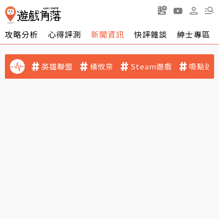
攻略分析
心得評測
新聞資訊
快評雜談
紳士專區
英雄聯盟
橘攸奈
Steam遊戲
吸點迷