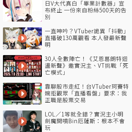
日V大代真白「畢業計數器」宣
布終止 一份來自粉絲500天的告
別
一直呻吟？VTuber詭異「抖動」
直播破130萬觀看 本人發最新聲
明
30人全數陣亡！《艾恩葛朗特迴
盪新聲》邀實況主、VT挑戰「死
亡模式」
靠聊股市走紅！台VTuber珂賽特
婉拒觀眾「直播看盤」要求：我
正職是股票交易
LOL／1等就全錯？實況主小明
劍魔開噴Bin厄薩斯：根本不會
玩