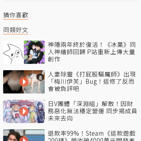
猜你喜歡
同類好文
神隱兩年終於復活！《冰菓》同
人神繪師回歸 P站重新上傳大量
創作
人妻除靈《打屁股驅魔師》出現
「梅川伊芙」Bug！這修了反而
會被負評吧
日V團體「深淵組」解散！因財
務惡化無法穩定營運 同步揭成員
未來去向
退款率99%！Steam《這款遊戲
200鎂》營收破4000萬元開發者