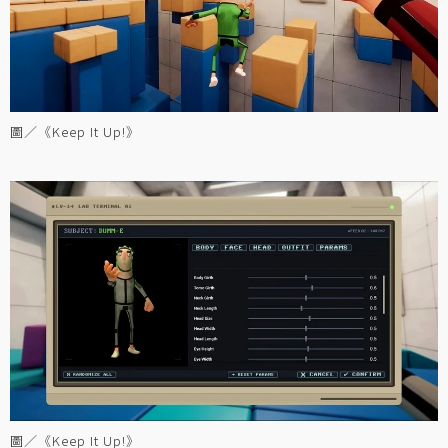
圖／《Keep It Up!》
圖／《Keep It Up!》