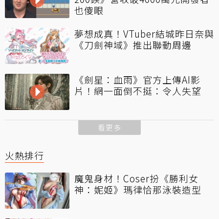
也傻眼
夢想成真！VTuber結城昨日奈與
《刀劍神域》推出聯動周邊
《劍星：血雨》官方上傳AI影
片！網一面倒不挺：令人失望
看更多
火熱排行
魔鬼身材！Coser扮《勝利女
神：妮姬》瑪律恰那泳裝造型