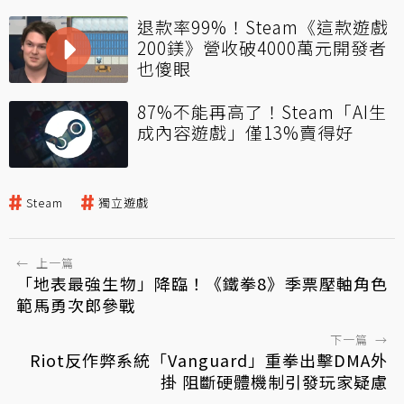
退款率99%！Steam《這款遊戲
200鎂》營收破4000萬元開發者
也傻眼
87%不能再高了！Steam「AI生
成內容遊戲」僅13%賣得好
Steam
獨立遊戲
←
上一篇
「地表最強生物」降臨！《鐵拳8》季票壓軸角色
範馬勇次郎參戰
下一篇
→
Riot反作弊系統「Vanguard」重拳出擊DMA外
掛 阻斷硬體機制引發玩家疑慮