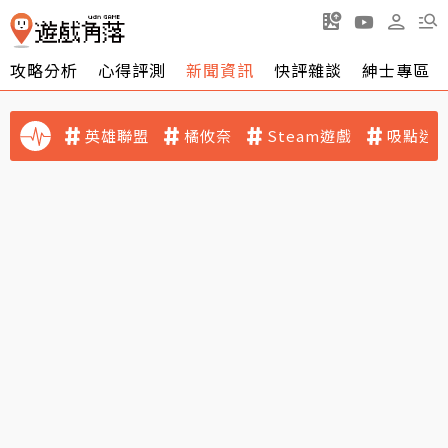
攻略分析
心得評測
新聞資訊
快評雜談
紳士專區
英雄聯盟
橘攸奈
Steam遊戲
吸點迷