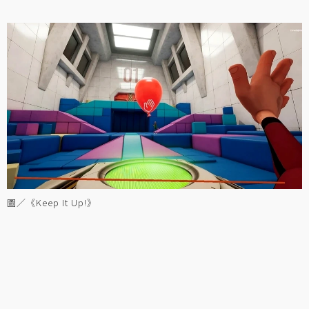
圖／《Keep It Up!》