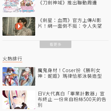
《刀劍神域》推出聯動周邊
《劍星：血雨》官方上傳AI影
片！網一面倒不挺：令人失望
看更多
火熱排行
魔鬼身材！Coser扮《勝利女
神：妮姬》瑪律恰那泳裝造型
日V大代真白「畢業計數器」宣
布終止 一份來自粉絲500天的告
別