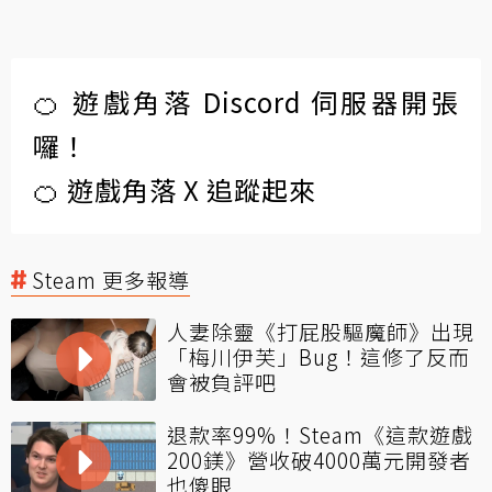
🍊 遊戲角落 Discord 伺服器開張
囉！
🍊 遊戲角落 X 追蹤起來
Steam 更多報導
人妻除靈《打屁股驅魔師》出現
「梅川伊芙」Bug！這修了反而
會被負評吧
退款率99%！Steam《這款遊戲
200鎂》營收破4000萬元開發者
也傻眼