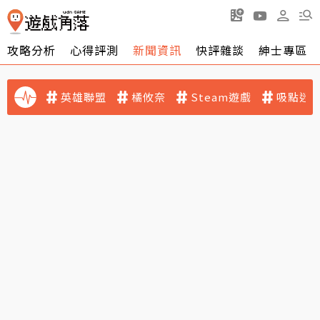
攻略分析
心得評測
新聞資訊
快評雜談
紳士專區
英雄聯盟
橘攸奈
Steam遊戲
吸點迷