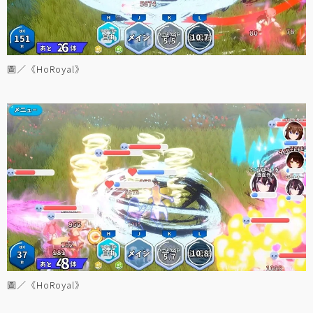
圖／《HoRoyal》
圖／《HoRoyal》