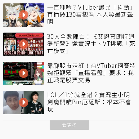
一直呻吟？VTuber詭異「抖動」
直播破130萬觀看 本人發最新聲
明
30人全數陣亡！《艾恩葛朗特迴
盪新聲》邀實況主、VT挑戰「死
亡模式」
靠聊股市走紅！台VTuber珂賽特
婉拒觀眾「直播看盤」要求：我
正職是股票交易
LOL／1等就全錯？實況主小明
劍魔開噴Bin厄薩斯：根本不會
玩
看更多