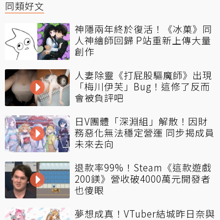
同類好文
神隱兩年終於復活！《冰菓》同
人神繪師回歸 P站重新上傳大量
創作
人妻除靈《打屁股驅魔師》出現
「梅川伊芙」Bug！這修了反而
會被負評吧
日V團體「深淵組」解散！因財
務惡化無法穩定營運 同步揭成員
未來去向
退款率99%！Steam《這款遊戲
200鎂》營收破4000萬元開發者
也傻眼
夢想成真！VTuber結城昨日奈與