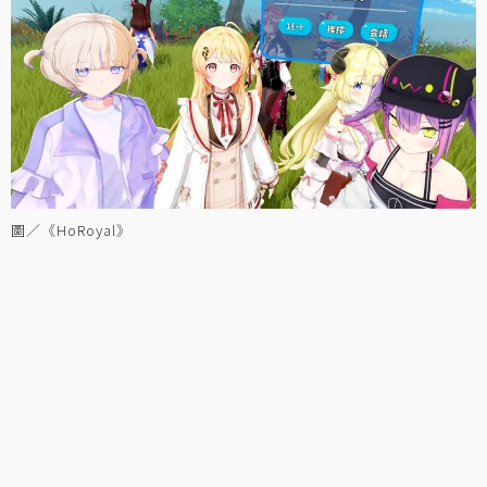
圖／《HoRoyal》