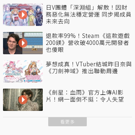
日V團體「深淵組」解散！因財
務惡化無法穩定營運 同步揭成員
未來去向
退款率99%！Steam《這款遊戲
200鎂》營收破4000萬元開發者
也傻眼
夢想成真！VTuber結城昨日奈與
《刀劍神域》推出聯動周邊
《劍星：血雨》官方上傳AI影
片！網一面倒不挺：令人失望
看更多