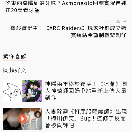
吃東西會嚐到蛀牙味？Asmongold回歸實況自述
花20萬看牙齒
下一篇
→
獵殺實況主！《ARC Raiders》玩家社群成立懸
賞網站希望制裁背刺仔
猜你喜歡
同類好文
神隱兩年終於復活！《冰菓》同
人神繪師回歸 P站重新上傳大量
創作
人妻除靈《打屁股驅魔師》出現
「梅川伊芙」Bug！這修了反而
會被負評吧