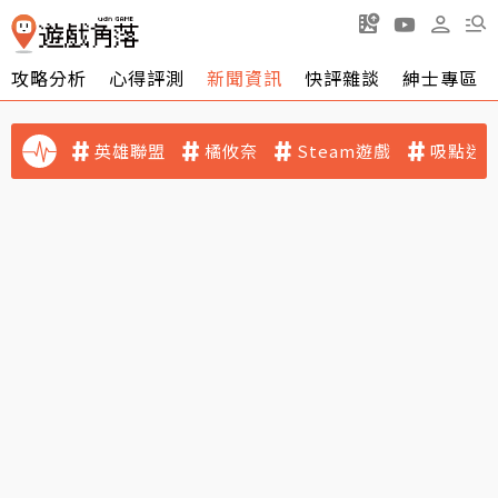
攻略分析
心得評測
新聞資訊
快評雜談
紳士專區
英雄聯盟
橘攸奈
Steam遊戲
吸點迷