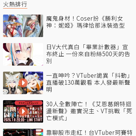
火熱排行
魔鬼身材！Coser扮《勝利女
神：妮姬》瑪律恰那泳裝造型
日V大代真白「畢業計數器」宣
布終止 一份來自粉絲500天的告
別
一直呻吟？VTuber詭異「抖動」
直播破130萬觀看 本人發最新聲
明
30人全數陣亡！《艾恩葛朗特迴
盪新聲》邀實況主、VT挑戰「死
亡模式」
靠聊股市走紅！台VTuber珂賽特