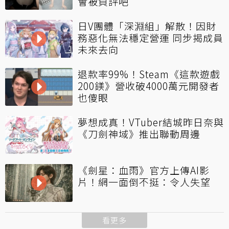
會被負評吧
日V團體「深淵組」解散！因財
務惡化無法穩定營運 同步揭成員
未來去向
退款率99%！Steam《這款遊戲
200鎂》營收破4000萬元開發者
也傻眼
夢想成真！VTuber結城昨日奈與
《刀劍神域》推出聯動周邊
《劍星：血雨》官方上傳AI影
片！網一面倒不挺：令人失望
看更多