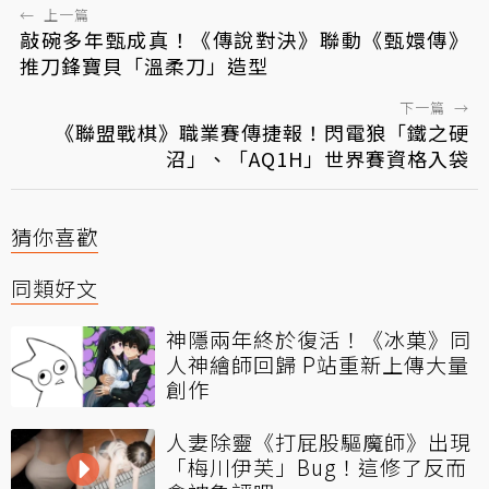
←
上一篇
敲碗多年甄成真！《傳說對決》聯動《甄嬛傳》
推刀鋒寶貝「溫柔刀」造型
下一篇
→
《聯盟戰棋》職業賽傳捷報！閃電狼「鐵之硬
沼」、「AQ1H」世界賽資格入袋
猜你喜歡
同類好文
神隱兩年終於復活！《冰菓》同
人神繪師回歸 P站重新上傳大量
創作
人妻除靈《打屁股驅魔師》出現
「梅川伊芙」Bug！這修了反而