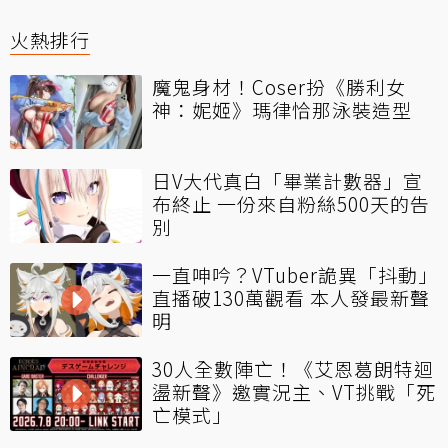
火熱排行
魔鬼身材！Coser扮《勝利女
神：妮姬》瑪律恰那泳裝造型
日V大代真白「畢業計數器」宣
布終止 一份來自粉絲500天的告
別
一直呻吟？VTuber詭異「抖動」
直播破130萬觀看 本人發最新聲
明
30人全數陣亡！《艾恩葛朗特迴
盪新聲》邀實況主、VT挑戰「死
亡模式」