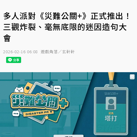
多人派對《災難公關+》正式推出！
三觀炸裂、毫無底限的迷因造句大
會
2026-02-16 06:08
遊戲角落／玄軒軒