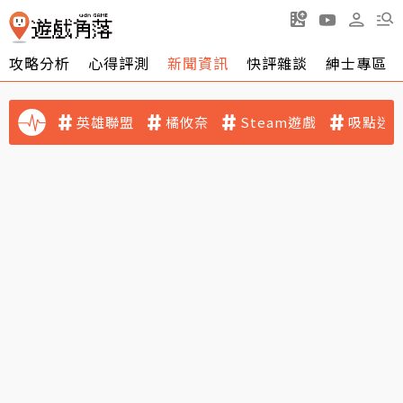
攻略分析
心得評測
新聞資訊
快評雜談
紳士專區
英雄聯盟
橘攸奈
Steam遊戲
吸點迷