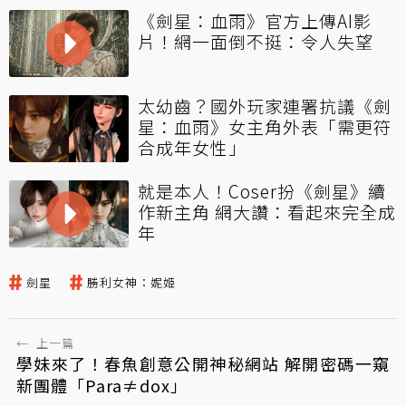
《劍星：血雨》官方上傳AI影
片！網一面倒不挺：令人失望
太幼齒？國外玩家連署抗議《劍
星：血雨》女主角外表「需更符
合成年女性」
就是本人！Coser扮《劍星》續
作新主角 網大讚：看起來完全成
年
劍星
勝利女神：妮姬
←
上一篇
學妹來了！春魚創意公開神秘網站 解開密碼一窺
新團體「Para≠dox」