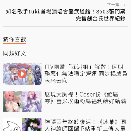
下一篇
→
知名歌手tuki.首場演唱會登武道館！8503張門票
完售創金氏世界紀錄
猜你喜歡
同類好文
日V團體「深淵組」解散！因財
務惡化無法穩定營運 同步揭成員
未來去向
展現大胸襟！Coser扮《絕區
零》蕾米埃爾粉絲福利給好給滿
神隱兩年終於復活！《冰菓》同
人神繪師回歸 P站重新上傳大量