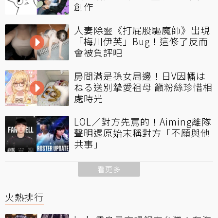
創作
人妻除靈《打屁股驅魔師》出現
「梅川伊芙」Bug！這修了反而
會被負評吧
房間滿是孫女周邊！日V因幡は
ねる送別摯愛祖母 籲粉絲珍惜相
處時光
LOL／對方先罵的！Aiming離隊
聲明還原始末稱對方「不願與他
共事」
看更多
火熱排行