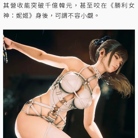
其營收能突破千億韓元，甚至咬在《勝利女
神：妮姬》身後，可謂不容小覷。