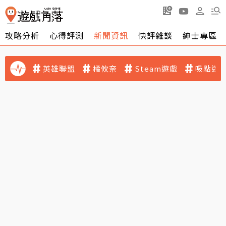
攻略分析
心得評測
新聞資訊
快評雜談
紳士專區
英雄聯盟
橘攸奈
Steam遊戲
吸點迷