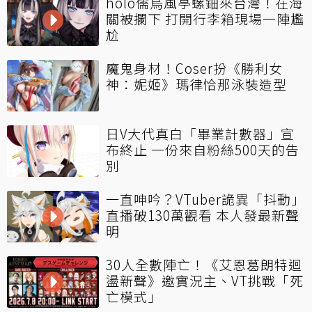
holo儒烏風亭螺鈿來台灣！在海
關被攔下 打開行李箱現場一陣尷
尬
魔鬼身材！Coser扮《勝利女
神：妮姬》瑪律恰那泳裝造型
日V大代真白「畢業計數器」宣
布終止 一份來自粉絲500天的告
別
一直呻吟？VTuber詭異「抖動」
直播破130萬觀看 本人發最新聲
明
30人全數陣亡！《艾恩葛朗特迴
盪新聲》邀實況主、VT挑戰「死
亡模式」