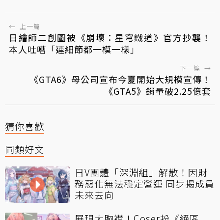
←
上一篇
日繪師二創圖被《崩壞：星穹鐵道》官方抄襲！
本人吐嘈「連細節都一模一樣」
下一篇
→
《GTA6》母公司宣布今夏開始大規模宣傳！
《GTA5》銷量破2.25億套
猜你喜歡
同類好文
日V團體「深淵組」解散！因財
務惡化無法穩定營運 同步揭成員
未來去向
展現大胸襟！Coser扮《絕區