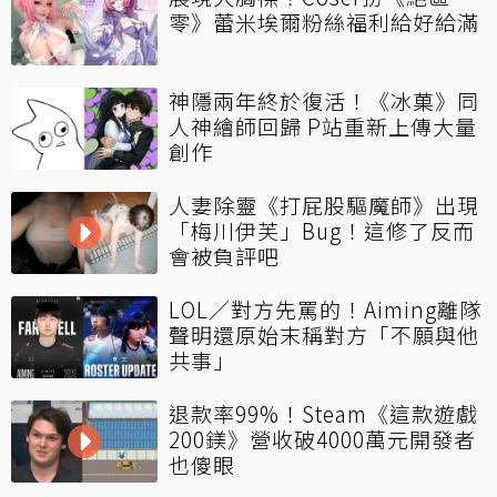
零》蕾米埃爾粉絲福利給好給滿
神隱兩年終於復活！《冰菓》同
人神繪師回歸 P站重新上傳大量
創作
人妻除靈《打屁股驅魔師》出現
「梅川伊芙」Bug！這修了反而
會被負評吧
LOL／對方先罵的！Aiming離隊
聲明還原始末稱對方「不願與他
共事」
退款率99%！Steam《這款遊戲
200鎂》營收破4000萬元開發者
也傻眼