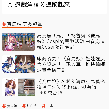
🍊 遊戲角落 X 追蹤起來
賽馬娘 更多報導
高清無「馬」！祕魯辦《賽馬
娘》Cosplay賽跑活動 由春烏菈
菈Coser領跑奪冠
廠商疏失！《賽馬娘》娃娃違反
官方設定「出現人耳」推特繪師
速畫惡搞二創
《賽馬娘》名將怒濤原型馬養老
牧場年久失修 粉絲力挺募得
1900萬台幣
賽馬娘
紅白機
日本