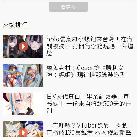
看更多
火熱排行
holo儒烏風亭螺鈿來台灣！在海
關被攔下 打開行李箱現場一陣尷
尬
魔鬼身材！Coser扮《勝利女
神：妮姬》瑪律恰那泳裝造型
日V大代真白「畢業計數器」宣
布終止 一份來自粉絲500天的告
別
一直呻吟？VTuber詭異「抖動」
直播破130萬觀看 本人發最新聲