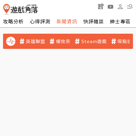
攻略分析
心得評測
新聞資訊
快評雜談
紳士專區
英雄聯盟
橘攸奈
Steam遊戲
吸點迷