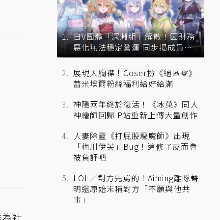
日V團體「深淵組」解散！因財務
惡化無法穩定營運 同步揭成員未
來去向
展現大胸襟！Coser扮《絕區零》
蕾米埃爾粉絲福利給好給滿
神隱兩年終於復活！《冰菓》同人
神繪師回歸 P站重新上傳大量創作
人妻除靈《打屁股驅魔師》出現
「梅川伊芙」Bug！這修了反而會
被負評吧
LOL／對方先罵的！Aiming離隊聲
明還原始末稱對方「不願與他共
事」
作為社