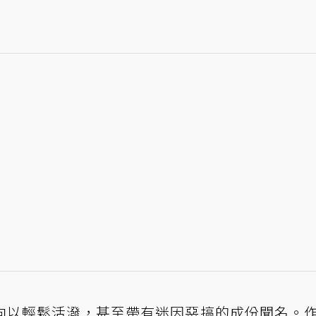
向以輕鬆活潑，甚至帶有迷因惡搞的成份聞名。