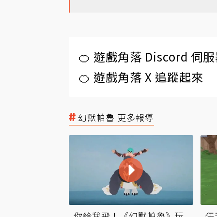
🍊 遊戲角落 Discord 
🍊 遊戲角落 X 追蹤起來
幻獸帕魯 更多報導
你給我飛！《幻獸帕魯》玩
任