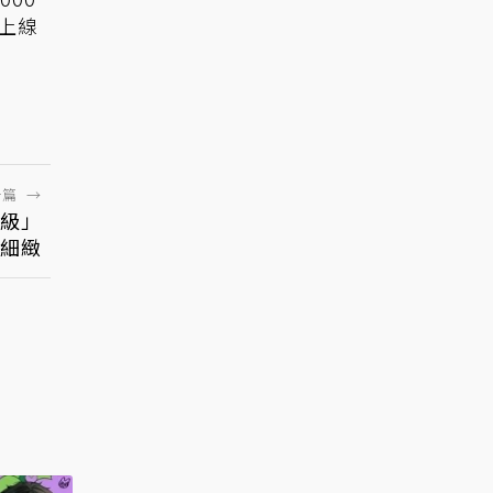
日上線
一篇
→
升級」
細緻