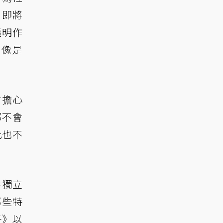
、即將
透明作
過像是
會擔心
都不會
此也不
供獨立
哪些特
子》以