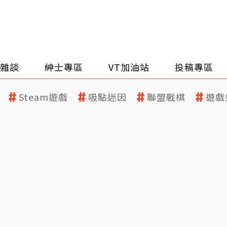
雜談
紳士專區
VT加油站
投稿專區
Steam遊戲
吸點迷因
聯盟戰棋
遊戲