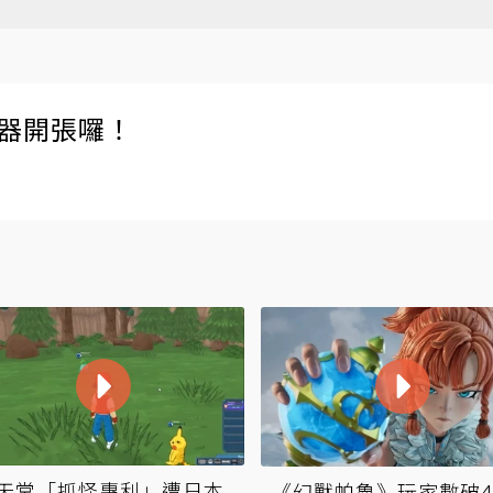
伺服器開張囉！
天堂「抓怪專利」遭日本
《幻獸帕魯》玩家數破40