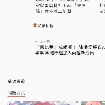
家騎雷雲鷲打Boss「奧滄
特
鯨」意外掀二創潮
夢
幻獸帕魯
←
上一篇
「露比醬」成絕響！ 降幡愛將自AiS
畢業 團體改組加入兩位新成員
猜你喜歡
同類好文