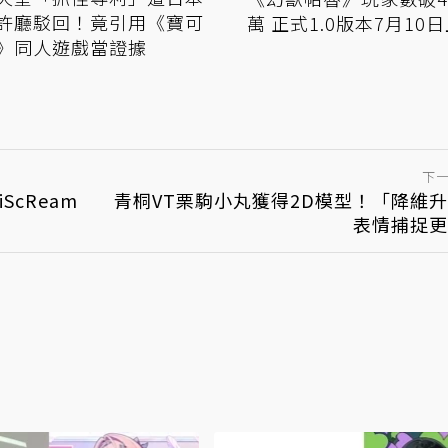
許廳駁回！竟引用《寶可
萬 正式1.0版本7月10
》同人遊戲當證據
下
cReam
青桐VT栗駒小丸獲得2D模型！「降維
表情捕捉更