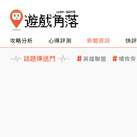
攻略分析
心得評測
新聞資訊
快評
話題傳送門
英雄聯盟
橘攸奈