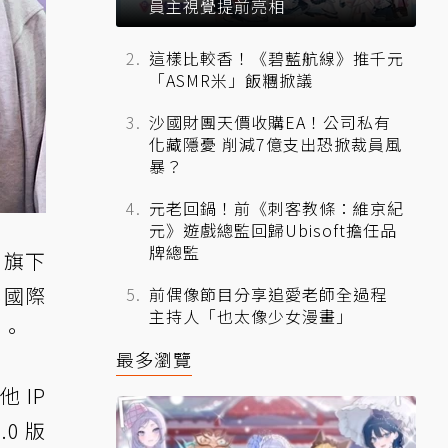
員主視覺提前亮相
這樣比較香！《碧藍航線》推千元
「ASMR米」飯糰掀議
沙國財團天價收購EA！公司私有
化藏隱憂 削減7億支出恐掀裁員風
暴？
元老回鍋！前《刺客教條：維京紀
元》遊戲總監回歸Ubisoft擔任品
牌總監
出旗下
台北國際
前偶像節目分享追愛老師全過程
主持人「也太像少女漫畫」
法。
最多瀏覽
 IP
0 版