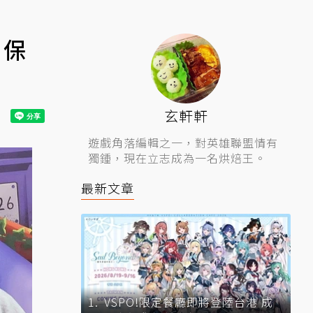
：保
玄軒軒
遊戲角落編輯之一，對英雄聯盟情有
獨鍾，現在立志成為一名烘焙王。
最新文章
VSPO!限定餐廳即將登陸台港 成