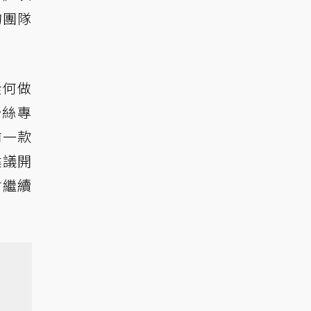
的團隊
從何做
粉絲專
前一款
建議開
會繼續