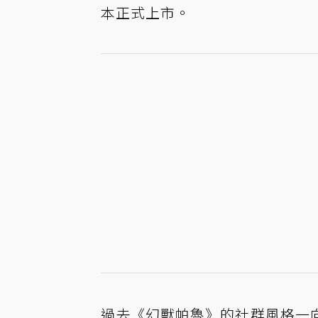
本正式上市。
過去《幻獸帕魯》的社群風格一