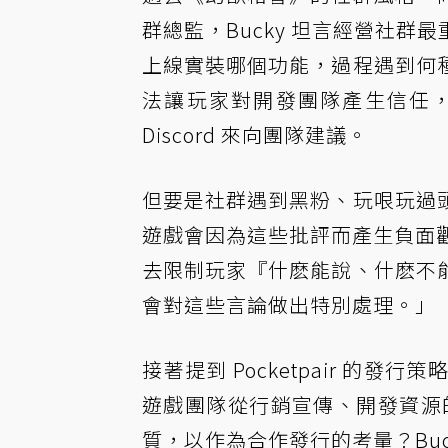
群總監，Bucky 坦言經營社
上線實裝哪個功能，過程遇到何
法讓玩家對開發團隊產生信任
Discord 來向團隊建議。
但要是社群遇到黑粉、玩哏玩過
遊戲會因為這些批評而產生負面觀
去限制玩家『什麽能說、什麽不
會對這些言論做出特別處理。」
接著提到 Pocketpair 的
遊戲團隊從行銷宣傳、開發資源的協
質，以作為合作發行的考量？Bu