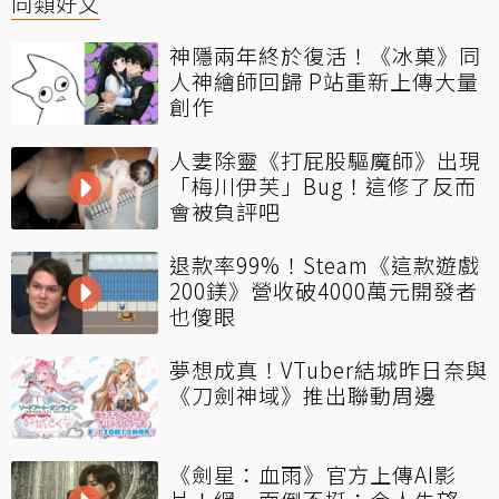
同類好文
神隱兩年終於復活！《冰菓》同
人神繪師回歸 P站重新上傳大量
創作
人妻除靈《打屁股驅魔師》出現
「梅川伊芙」Bug！這修了反而
會被負評吧
退款率99%！Steam《這款遊戲
200鎂》營收破4000萬元開發者
也傻眼
夢想成真！VTuber結城昨日奈與
《刀劍神域》推出聯動周邊
《劍星：血雨》官方上傳AI影