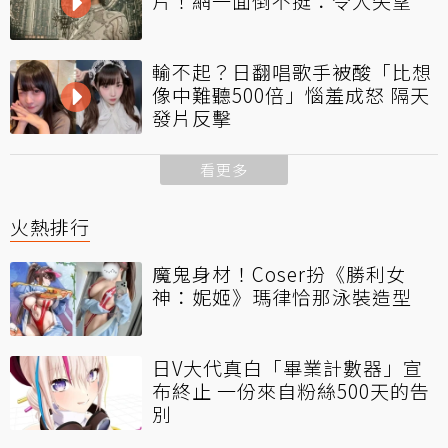
片！網一面倒不挺：令人失望
輸不起？日翻唱歌手被酸「比想
像中難聽500倍」惱羞成怒 隔天
發片反擊
看更多
火熱排行
魔鬼身材！Coser扮《勝利女
神：妮姬》瑪律恰那泳裝造型
日V大代真白「畢業計數器」宣
布終止 一份來自粉絲500天的告
別