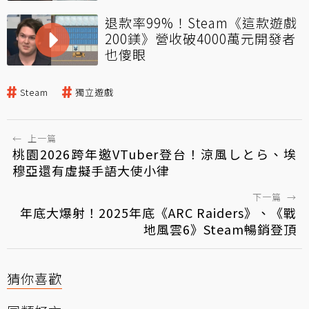
退款率99%！Steam《這款遊戲
200鎂》營收破4000萬元開發者
也傻眼
Steam
獨立遊戲
←
上一篇
桃園2026跨年邀VTuber登台！涼風しとら、埃
穆亞還有虛擬手語大使小律
下一篇
→
年底大爆射！2025年底《ARC Raiders》、《戰
地風雲6》Steam暢銷登頂
猜你喜歡