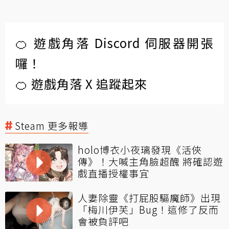
🍊 遊戲角落 Discord 伺服器開張
囉！
🍊 遊戲角落 X 追蹤起來
Steam 更多報導
holo博衣小夜璃發現《活俠
傳》！大喊主角臉超醜 將確認遊
戲直播授權事宜
人妻除靈《打屁股驅魔師》出現
「梅川伊芙」Bug！這修了反而
會被負評吧