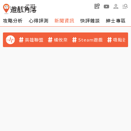
攻略分析
心得評測
新聞資訊
快評雜談
紳士專區
英雄聯盟
橘攸奈
Steam遊戲
吸點迷