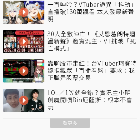
一直呻吟？VTuber詭異「抖動」
直播破130萬觀看 本人發最新聲
明
30人全數陣亡！《艾恩葛朗特迴
盪新聲》邀實況主、VT挑戰「死
亡模式」
靠聊股市走紅！台VTuber珂賽特
婉拒觀眾「直播看盤」要求：我
正職是股票交易
LOL／1等就全錯？實況主小明
劍魔開噴Bin厄薩斯：根本不會
玩
看更多