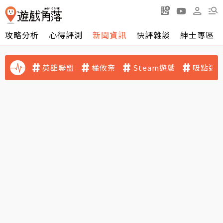
攻略分析
心得評測
新聞資訊
快評雜談
紳士專區
英雄聯盟
橘攸奈
Steam遊戲
吸點迷