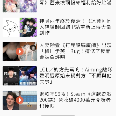
零》蕾米埃爾粉絲福利給好給滿
神隱兩年終於復活！《冰菓》同
人神繪師回歸 P站重新上傳大量
創作
人妻除靈《打屁股驅魔師》出現
「梅川伊芙」Bug！這修了反而
會被負評吧
LOL／對方先罵的！Aiming離隊
聲明還原始末稱對方「不願與他
共事」
退款率99%！Steam《這款遊戲
200鎂》營收破4000萬元開發者
也傻眼