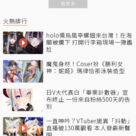
看更多
火熱排行
holo儒烏風亭螺鈿來台灣！在海
關被攔下 打開行李箱現場一陣尷
尬
魔鬼身材！Coser扮《勝利女
神：妮姬》瑪律恰那泳裝造型
日V大代真白「畢業計數器」宣
布終止 一份來自粉絲500天的告
別
一直呻吟？VTuber詭異「抖動」
直播破130萬觀看 本人發最新聲
明