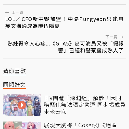
←
上一篇
LOL／CFO新中野加盟！中路Pungyeon只能用
英文溝通成為隊伍隱憂
下一篇
→
熟練得令人心疼...《GTA5》麥可演員又被「假報
警」已經和警察變成熟人了
猜你喜歡
同類好文
日V團體「深淵組」解散！因財
務惡化無法穩定營運 同步揭成員
未來去向
展現大胸襟！Coser扮《絕區