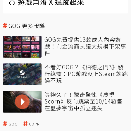
🍊 遊戲角落 X 追蹤起來
GOG 更多報導
GOG免費提供13款成人內容遊
戲！向金流商抗議大規模下架事
件
不看好GOG？《柏德之門3》發
行總監：PC遊戲沒上Steam就跳
過不玩
等夠久了！獵奇驚悚《蔑視
Scorn》反向跳票至10/14發售
在噩夢宇宙中孤立迷失
GOG
CDPR